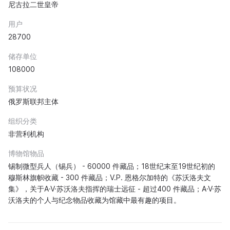
尼古拉二世皇帝
用户
28700
储存单位
108000
预算状况
俄罗斯联邦主体
组织分类
非营利机构
博物馆物品
锡制微型兵人（锡兵） - 60000 件藏品；18世纪末至19世纪初的
穆斯林旗帜收藏 - 300 件藏品；V.P. 恩格尔加特的《苏沃洛夫文
集》，关于A·V·苏沃洛夫指挥的瑞士远征 - 超过400 件藏品；A·V·苏
沃洛夫的个人与纪念物品收藏为馆藏中最有趣的项目。