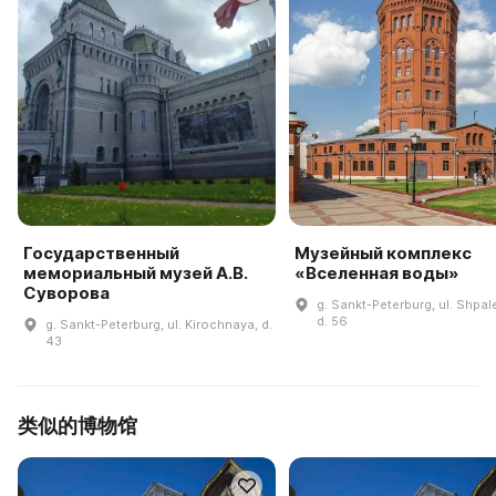
Государственный
Музейный комплекс
мемориальный музей А.В.
«Вселенная воды»
Суворова
g. Sankt-Peterburg, ul. Shpal
d. 56
g. Sankt-Peterburg, ul. Kirochnaya, d.
43
类似的博物馆