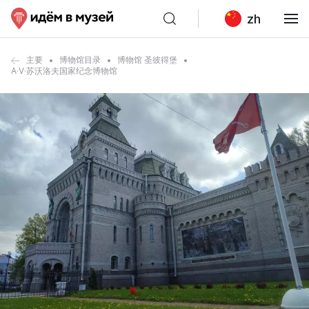
zh
主要
博物馆目录
博物馆 圣彼得堡
A·V·苏沃洛夫国家纪念博物馆