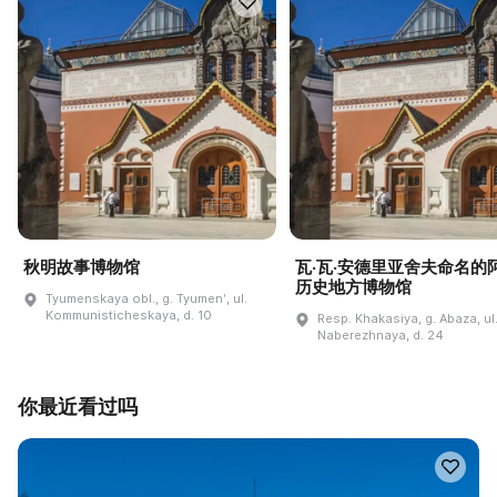
秋明故事博物馆
瓦·瓦·安德里亚舍夫命名的
历史地方博物馆
Tyumenskaya obl., g. Tyumenʹ, ul.
Kommunisticheskaya, d. 10
Resp. Khakasiya, g. Abaza, ul
Naberezhnaya, d. 24
你最近看过吗