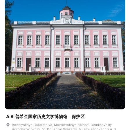
A.S. 普希金国家历史文学博物馆—保护区
Rossiyskaya Federatsiya, Moskovskaya oblastʹ, Odintsovskiy
gorodskoy okrug, r.p. Bolʹshiye Vyazemy, Muzey-zapovednik A. S.