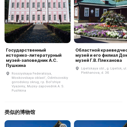
Государственный
Областной краеведче
историко-литературный
музей и его филиал До
музей-заповедник А.С.
музей Г.В. Плеханова
Пушкина
Lipetskaya obl., g. Lipetsk, ul.
Plekhanova, d. 36
Rossiyskaya Federatsiya,
Moskovskaya oblastʹ, Odintsovskiy
gorodskoy okrug, r.p. Bolʹshiye
Vyazemy, Muzey-zapovednik A. S.
Pushkina
类似的博物馆