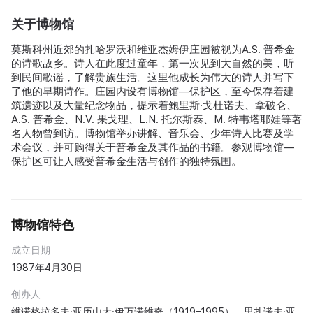
关于博物馆
莫斯科州近郊的扎哈罗沃和维亚杰姆伊庄园被视为A.S. 普希金
的诗歌故乡。诗人在此度过童年，第一次见到大自然的美，听
到民间歌谣，了解贵族生活。这里他成长为伟大的诗人并写下
了他的早期诗作。庄园内设有博物馆—保护区，至今保存着建
筑遗迹以及大量纪念物品，提示着鲍里斯·戈杜诺夫、拿破仑、
A.S. 普希金、N.V. 果戈理、L.N. 托尔斯泰、M. 特韦塔耶娃等著
名人物曾到访。博物馆举办讲解、音乐会、少年诗人比赛及学
术会议，并可购得关于普希金及其作品的书籍。参观博物馆—
保护区可让人感受普希金生活与创作的独特氛围。
博物馆特色
成立日期
1987年4月30日
创办人
维诺格拉多夫·亚历山大·伊万诺维奇（1919–1995），里扎诺夫·亚