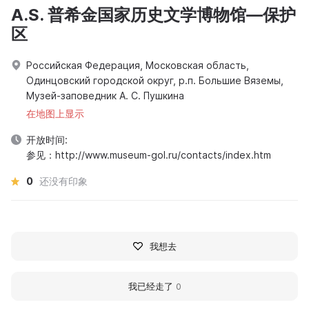
A.S. 普希金国家历史文学博物馆—保护
区
Российская Федерация, Московская область,
Одинцовский городской округ, р.п. Большие Вяземы,
Музей-заповедник А. С. Пушкина
在地图上显示
开放时间:
参见：http://www.museum-gol.ru/contacts/index.htm
0
还没有印象
我想去
我已经走了
0