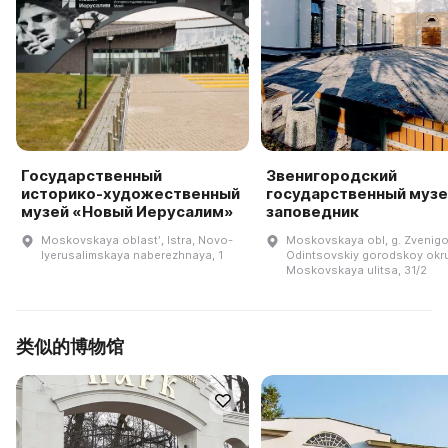
Государственный
Звенигородский
историко-художественный
государственный музе
музей «Новый Иерусалим»
заповедник
Moskovskaya oblastʹ, Istra, Novo-
Moskovskaya obl, g. Zvenigo
Iyerusalimskaya naberezhnaya, 1
Odintsovskiy gorodskoy okr
Moskovskaya ulitsa, 31/2
类似的博物馆