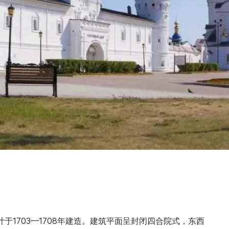
в）按其设计于1703—1708年建造。建筑平面呈封闭四合院式，东西