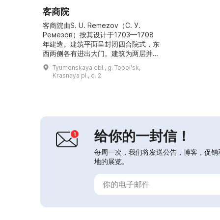
客商院
客商院由S. U. Remezov（С. У.
Ремезов）按其设计于1703—1708
年建造。建筑平面呈封闭四合院式，东
西两侧各有进出大门。建筑为两层并设
有地下室。上层曾为旅馆，一层为商
Tyumenskaya obl., g. Tobolʹsk,
铺，商铺下方为存放货物的仓库。 其
Krasnaya pl., d. 2
主要任务是保护货物免遭火灾与抢劫，
并为西伯利亚首府的商业中心塑造体面
形象。从18世纪下半叶起，建筑内曾
设有鞑靼委员会、民事法院、监狱、商
人旅馆及若干省级机构，自1764...
给你的一封信！
每周一次，我们将发送公告，博客，促销
地的展览。