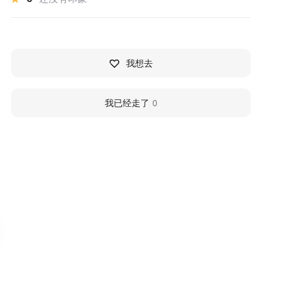
我想去
我已经走了
0
узей Забытых Звуков
Gostiny Dvor