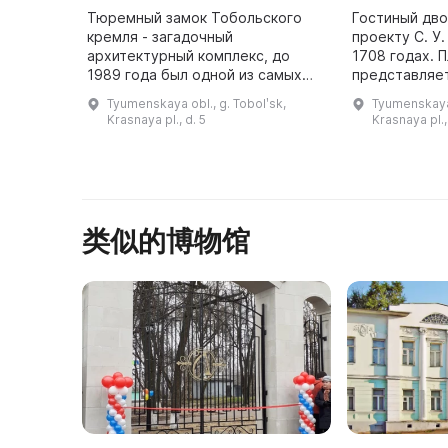
Тюремный замок Тобольского
Гостиный дво
кремля - загадочный
проекту С. У
архитектурный комплекс, до
1708 годах. 
1989 года был одной из самых
представляет
строгих российских тюрем, а
восточными 
Tyumenskaya obl., g. Tobolʹsk,
Tyumenskaya 
ныне является музеем
въездными в
Krasnaya pl., d. 5
Krasnaya pl.,
Сибирской каторги и ссылки.
двухэтажное
Экскурсия позволит п ...
类似的博物馆