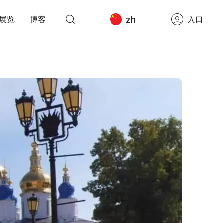
zh
展览
博客
入口