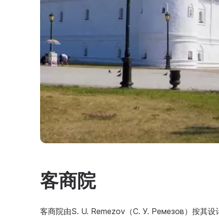
客商院
客商院由S. U. Remezov（С. У. Ремезо