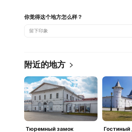
你觉得这个地方怎么样？
附近的地方
Тюремный замок
Гостиный