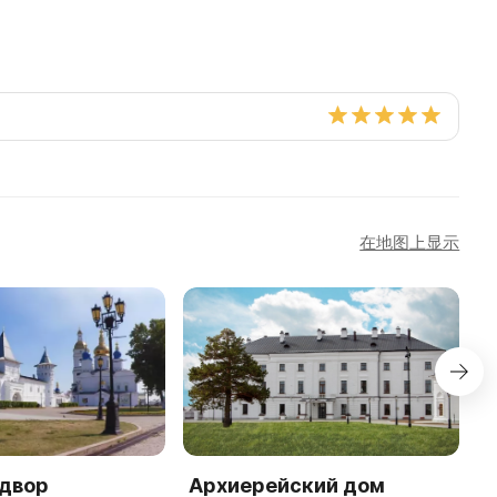
在地图上显示
 двор
Архиерейский дом
М