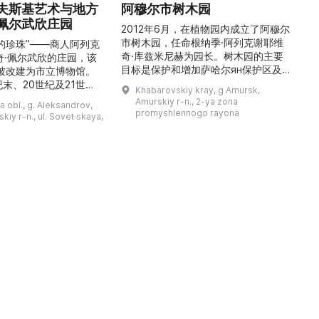
夫斯基艺术与地方
阿穆尔市树木园
佩尔武欣庄园
2012年6月，在植物园内成立了阿穆尔
市树木园，任命根纳季·阿列克谢耶维
的珍珠”——商人阿列克
奇·库兹米尼赫为园长。树木园的主要
世
奇·佩尔武欣的庄园，该
目标是保护和增加萨哈尔ян保护区及
年被改建为市立博物馆。
红豆杉林的植被，并创建远东地区稀有
纪末、20世纪及21世纪
Khabarovskiy kray, g Amursk,
和药用植物及露地栽培植物的种植区。
艺美术大师的作品，有助
Amurskiy r-n., 2-ya zona
a obl., g. Aleksandrov,
树木园尤其以其收集的列入红色名录的
1
德罗夫地区的艺术创作。
promyshlennogo rayona
kiy r-n., ul. Sovet·skaya,
远东植物而自豪（尖叶红豆杉、
建
时展览与常设展览，同时
Microbiota属、萨金特杜松、馨香卫
1
剧化的导览，以及面向成
矛、施里彭巴赫杜鹃）。树木园的设立
后
作坊。还可为亚历山德罗
旨在保护远东珍贵和受保护的植物，开
中小学机构预约外出博物
展科学研究，进行审美 ...