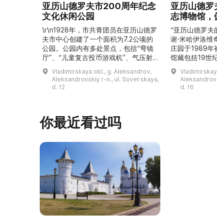
亚历山德罗夫市200周年纪念
亚历山德罗
文化休闲公园
志博物馆，
\r\n1928年，市共青团员在亚历山德罗
“亚历山德罗夫
夫市中心创建了一个面积为7.2公顷的
谢·米哈伊洛维
公园。公园内有多处景点，包括“弯镜
庄园于1989
厅”、“儿童复古投币游戏机”、气压射
馆藏包括19世
击场、“儿童之城”游乐区、户外健身器
初艺术家与工
Vladimirskaya obl., g. Aleksandrov,
Vladimirskay
材“Воркаут”、免费儿童游乐设施、游
于了解亚历山
Aleksandrovskiy r-n., ul. Sovet·skaya,
Aleksandrovs
乐项目“Веломобиль”、充气蹦床“吉
博物馆举办临
d. 12
d. 16
普”。2019年，作为“城市环境塑造”项
提供传统与戏
目的一部分，公园进行了部分整治：新
人和儿童的工
舞台建成，新的观景平台和中央林荫大
夫区的学前和
你最近看过吗
道得到完善，并安装了视 ...
馆课程。 ...