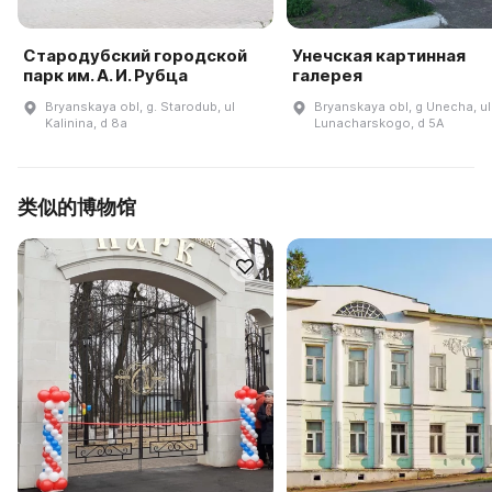
Стародубский городской
Унечская картинная
парк им. А. И. Рубца
галерея
Bryanskaya obl, g. Starodub, ul
Bryanskaya obl, g Unecha, ul
Kalinina, d 8a
Lunacharskogo, d 5A
类似的博物馆