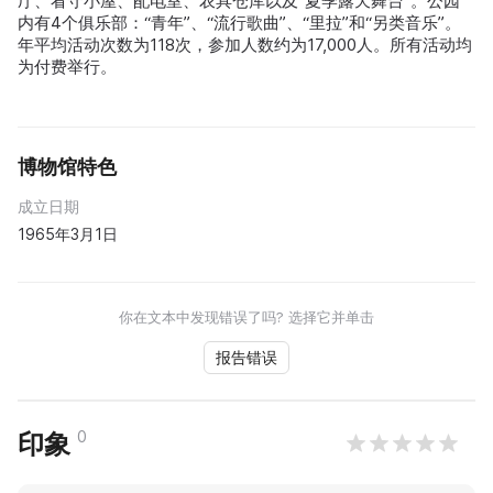
厅、看守小屋、配电室、农具仓库以及“夏季露天舞台”。公园
内有4个俱乐部：“青年”、“流行歌曲”、“里拉”和“另类音乐”。
年平均活动次数为118次，参加人数约为17,000人。所有活动均
为付费举行。
博物馆特色
成立日期
1965年3月1日
你在文本中发现错误了吗? 选择它并单击
报告错误
0
印象