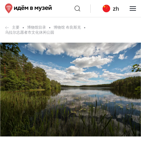
zh
主要
博物馆目录
博物馆 布良斯克
乌拉尔志愿者市文化休闲公园