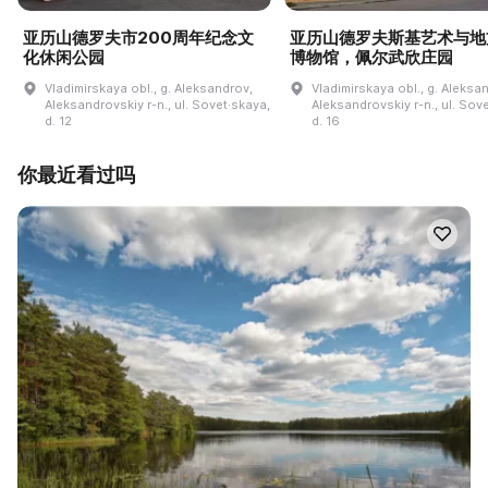
亚历山德罗夫市200周年纪念文
亚历山德罗夫斯基艺术与地
化休闲公园
博物馆，佩尔武欣庄园
Vladimirskaya obl., g. Aleksandrov,
Vladimirskaya obl., g. Aleksa
Aleksandrovskiy r-n., ul. Sovet·skaya,
Aleksandrovskiy r-n., ul. Sov
d. 12
d. 16
你最近看过吗