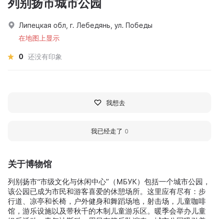
列别扬市城市公园
Липецкая обл, г. Лебедянь, ул. Победы
在地图上显示
0
还没有印象
我想去
我已经走了
0
关于博物馆
列别扬市“市级文化与休闲中心”（МБУК）包括一个城市公园，
该公园已成为市民和游客喜爱的休憩场所。这里应有尽有：步
行道、凉亭和长椅，户外健身和舞蹈场地，射击场，儿童咖啡
馆，游乐设施以及带秋千的木制儿童游乐区。暖季会举办儿童