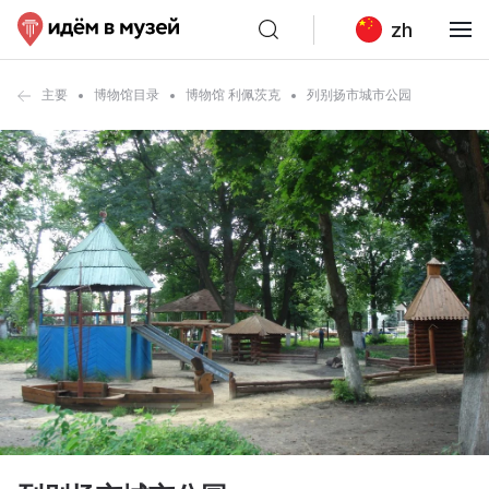
zh
主要
博物馆目录
博物馆 利佩茨克
列别扬市城市公园