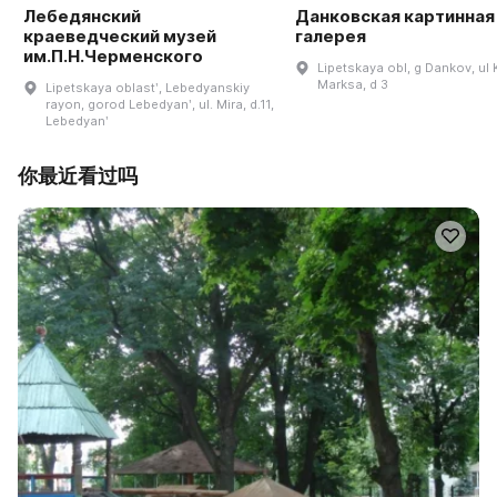
Лебедянский
Данковская картинная
краеведческий музей
галерея
им.П.Н.Черменского
Lipetskaya obl, g Dankov, ul 
Marksa, d 3
Lipetskaya oblastʹ, Lebedyanskiy
rayon, gorod Lebedyanʹ, ul. Mira, d.11,
Lebedyanʹ
你最近看过吗