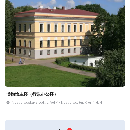
博物馆主楼（行政办公楼）
Novgorodskaya obl., g. Velikiy Novgorod, ter. Kremlʹ, d. 4