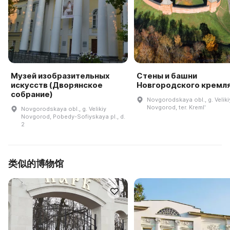
Музей изобразительных
Стены и башни
искусств (Дворянское
Новгородского кремл
собрание)
Novgorodskaya obl., g. Veliki
Novgorod, ter. Kremlʹ
Novgorodskaya obl., g. Velikiy
Novgorod, Pobedy-Sofiyskaya pl., d.
2
类似的博物馆