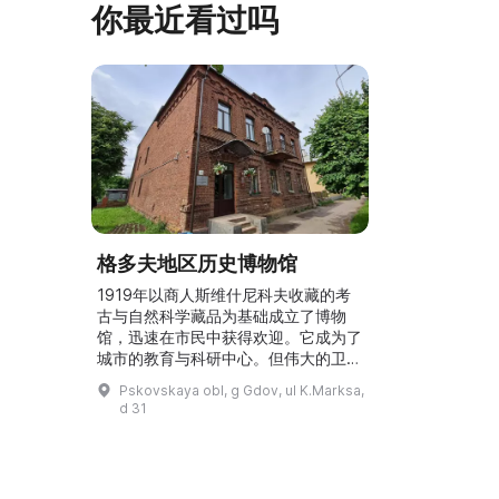
你最近看过吗
格多夫地区历史博物馆
1919年以商人斯维什尼科夫收藏的考
古与自然科学藏品为基础成立了博物
馆，迅速在市民中获得欢迎。它成为了
城市的教育与科研中心。但伟大的卫国
战争给古老的格多夫带来了无数破坏，
Pskovskaya obl, g Gdov, ul K.Marksa,
博物馆也在战争之火中被吞噬。...
d 31