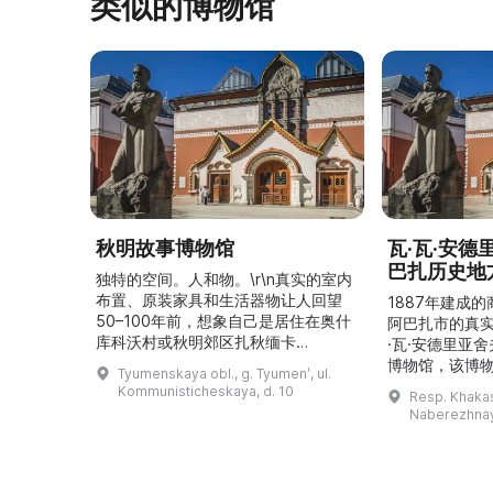
类似的博物馆
秋明故事博物馆
瓦·瓦·安
巴扎历史地
独特的空间。人和物。\r\n真实的室内
布置、原装家具和生活器物让人回望
1887年建成
50–100年前，想象自己是居住在奥什
阿巴扎市的真
库科沃村或秋明郊区扎秋缅卡
·瓦·安德里亚
（Затюменка）的一座小木屋的居
博物馆，该博物
Tyumenskaya obl., g. Tyumenʹ, ul.
民。\r\n\r\n博物馆的展览再现了我曾
卡斯共和国最佳
Kommunisticheskaya, d. 10
Resp. Khakasi
祖母安娜·科尔尼洛夫娜·奥什库科娃
的陈列以城市
Naberezhnay
（Анна Корниловна Ошкукова）一
–3世纪的历史
家的日常生活场景——她是一位“世代
具、青铜与银
为农”的农妇，其祖先在16世纪末是最
坚固的砖墙环
早从北德维纳（Северна ...
马厩。基普里