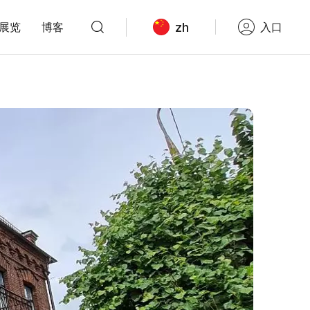
zh
展览
博客
入口