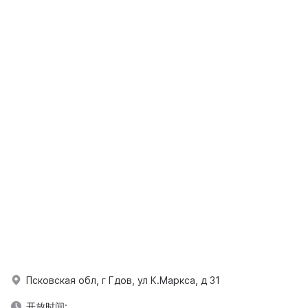
Псковская обл, г Гдов, ул К.Маркса, д 31
开放时间: