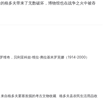
老的格多夫带来了无数破坏，博物馆也在战争之火中被吞
罗维奇，贝利亚科娃·维拉·弗拉基米罗芙娜（1914-2000）
 来自格多夫要塞发掘的考古文物收藏 格多夫县农民生活用品收