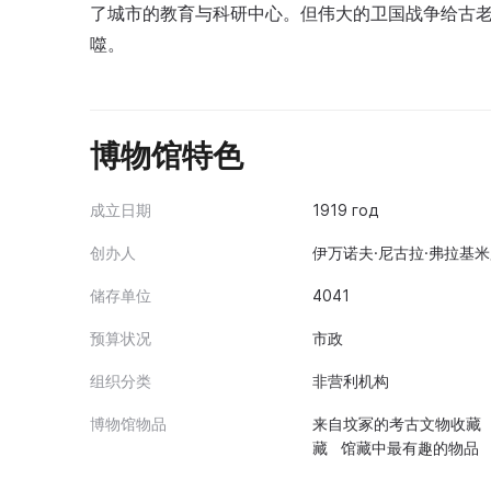
了城市的教育与科研中心。但伟大的卫国战争给古
噬。
博物馆特色
成立日期
1919 год
创办人
伊万诺夫·尼古拉·弗拉基米
储存单位
4041
预算状况
市政
组织分类
非营利机构
博物馆物品
来自坟冢的考古文物收藏
藏 馆藏中最有趣的物品