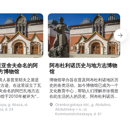
德里亚舍夫命名的阿
阿布杜利诺历史与地方志博物
方博物馆
馆
1
的商人基普里耶夫之屋是
博物馆举办旨在普及阿布杜利诺地区历
实古迹。在这里设立了瓦
史的各类活动。如今博物馆已成为一个
舍夫命名的阿巴扎地方志
文化教育中心，帮助人们理解并珍视曾
馆于2010年被评为“哈
在此生活的人的历史。阿布杜利诺历史
市级博物馆”。博物馆
与地方志博物馆于1966年在当地知名
ya, g. Abaza, ul.
Orenburgskaya obl., g. Abdulino,
及哈卡斯地区自公元前4
人士的倡议下创建。最初位于共产党街
a, d. 24
Abdulinskiy r-n., ul.
为主题，展出有箭头、刀
274号商人沃罗比约夫住宅附属建筑
Kommunisticheskaya, d. 61
质胸针、石磨等。庄园被
内。现址为共产党街61号。馆内常设
绕，院内有宽敞的谷仓和
展览包括“农民小屋”、“阿布杜利诺的
耶夫之屋是了解阿巴扎历
商人”、“战斗荣耀厅”和“阿布杜利诺：