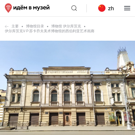
zh
主要
博物馆目录
博物馆 伊尔库茨克
伊尔库茨克V·P·苏卡乔夫美术博物馆的西伯利亚艺术画廊