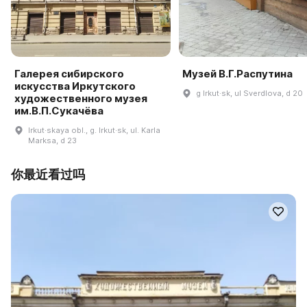
Галерея сибирского
Музей В.Г.Распутина
искусства Иркутского
g Irkut·sk, ul Sverdlova, d 20
художественного музея
им.В.П.Сукачёва
Irkut·skaya obl., g. Irkut·sk, ul. Karla
Marksa, d 23
你最近看过吗