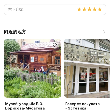
附近的地方
Музей-усадьба В.Э.
Галерея искусств
Борисова-Мусатова
«Эстетика»