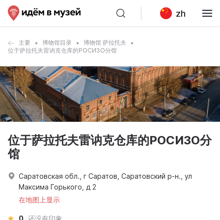
zh
主要
博物馆目录
博物馆 萨拉托夫
位于萨拉托夫雷讷克仓库的РОСИЗО分馆
位于萨拉托夫雷讷克仓库的РОСИЗО分
馆
Саратовская обл., г Саратов, Саратовский р-н., ул
Максима Горького, д 2
在地图上显示
0
还没有印象