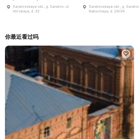
Saratovskaya obl., g. Saratov, ul.
Saratovskaya obl., g. Saratov,
Volʹskaya, d. 33
Rabochaya, d. 29/39
你最近看过吗