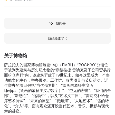
我想去
我已经走了
0
关于博物馆
萨拉托夫的国家博物馆展览中心（ГМВЦ）“РОСИЗО”分馆位
于被列为建筑与历史纪念物的“康德拉捷·雷讷克及子公司贸易行
面粉仓库群”内，该建筑群建于19世纪末。如今这里成为一个多
功能文化中心，举办展览、工作坊、各类项目与节庆活动。近
年举办的项目包括“当代俄罗斯”、“绘画的象征主义://
Цифра（绘画的象征主义://数字）”、“空无的密度”、“我们的全
部”、“新感性”、“运动中”，以及“艺术义工日”、“雷讷克补给仓
库艺术测试”、“未来的原型”、“视频河”、“大地艺术”、“雪的转
化”、“介入”等。面向观众还开设当代艺术、音乐、摄影与现代
舞的讲座。