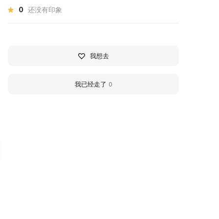
0
还没有印象
我想去
我已经走了
0
илиал Кузбасского
Chebulinsky Local His
осударственного
Museum
раеведческого музея