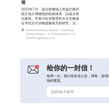
馆
2022年7月，该分馆被纳入库兹巴斯州
国立地方博物馆的机构体系。以该分馆
为基地，开展与在舍斯塔科夫古生物遗
址寻找古代动物遗骸相关的研究：古生
物发掘、实验室研究、保护处理、科学
Kemerovskaya oblastʹ - Kuzbass,
鉴定及展出准备。分馆举办推广库兹巴
Chebulinskiy r-n, d Shestakovo, ul
斯的恐龙及其他古代动物的活动。在对
Orenburgskaya, d 2
舍斯塔科夫组合进行古生物学考察和研
究期间，该分馆成为远征队成员和来自
全国各地科研人员的基地。...
给你的一封信！
每周一次，我们将发送公告，博客，促销
地的展览。