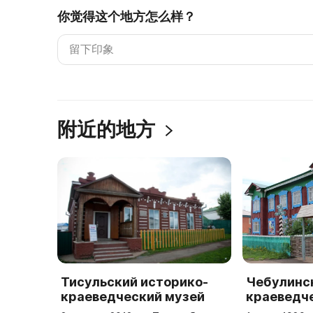
你觉得这个地方怎么样？
附近的地方
Тисульский историко-
Чебулинс
краеведческий музей
краеведч