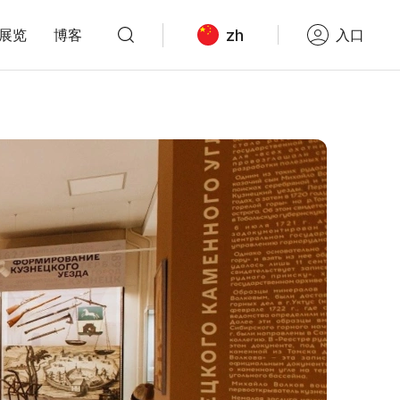
zh
展览
博客
入口