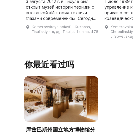
3 августа 2012 г. в Тисуле был
1 июля 1989 
открыт музей истории техники с
управление к
выставкой «История техники
приказ о соз
глазами современника». Сегодня
краеведческо
он предлагает постоянные
Чебуле. Фонд
Kemerovskaya oblastʹ - Kuzbass,
Kemerovskay
выставки, например "Здесь
собранные м
Tisulʹskiy r-n, pgt Tisulʹ, ul Lenina, d 78
Chebulinskiy
Родины моей начало...", "Нахо ...
школьниками
ul Sovet·ska
你最近看过吗
库兹巴斯州国立地方博物馆分