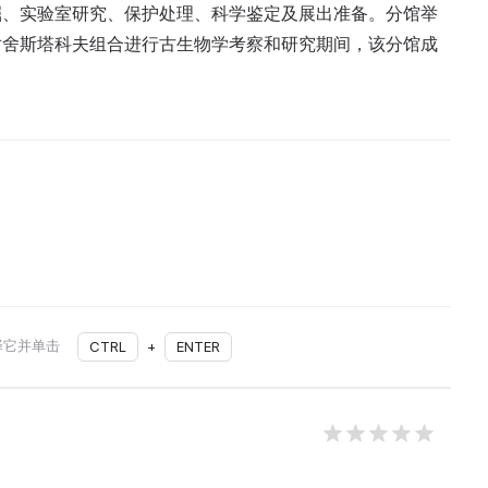
掘、实验室研究、保护处理、科学鉴定及展出准备。分馆举
对舍斯塔科夫组合进行古生物学考察和研究期间，该分馆成
择它并单击
CTRL
+
ENTER