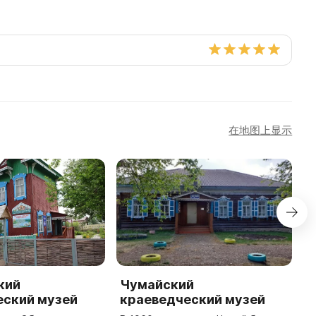
在地图上显示
кий
Чумайский
Ф
еский музей
краеведческий музей
г
к