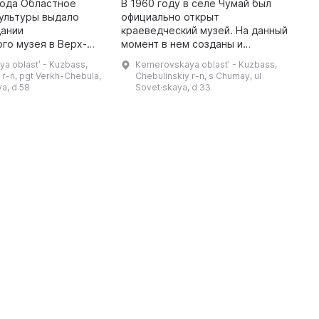
года Областное
В 1960 году в селе Чумай был
ультуры выдало
официально открыт
В
дании
краеведческий музей. На данный
в
го музея в Верх-
момент в нем созданы и
К
ы музея составили
обновлены различные
к
a oblastʹ - Kuzbass,
Kemerovskaya oblastʹ - Kuzbass,
естными
экспозиции. В отделе природы
б
 r-n, pgt Verkh-Chebula,
Chebulinskiy r-n, s Chumay, ul
 под руководством
представлены останки мамонтов,
с
ya, d 58
Sovet·skaya, d 33
библиотекаря Екатерины ...
минералы, горные по ...
д