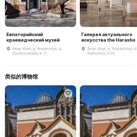
Евпаторийский
Галерея актуального
краеведческий музей
искусства the Harasho
Resp. Krym, g. Yevpatoriya, ul.
Resp. Krym, g. Yevpatoriya, ul
Duvanovskaya, d. 11
Barteneva, d 1/5
类似的博物馆