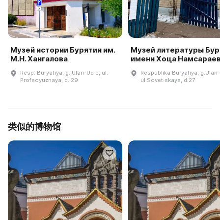
Музей истории Бурятии им.
Музей литературы Бур
М.Н. Хангалова
имени Хоца Намсарае
Resp. Buryatiya, g. Ulan-Ud·e, ul.
Respublika Buryatiya, g.Ulan
Profsoyuznaya, d. 29
ul.Sovet·skaya, d.27
类似的博物馆