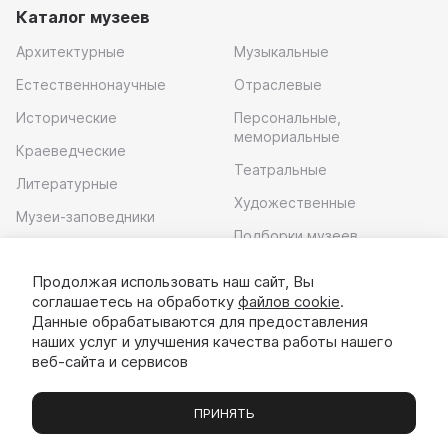
Каталог музеев
Архитектурные
Музыкальные
Естественнонаучные
Отраслевые
Исторические
Персональные,
мемориальные
Краеведческие
Театральные
Литературные
Художественные
Музеи-заповедники
Подборки музеев
Музей современного
искусства
Продолжая использовать наш сайт, Вы
соглашаетесь на обработку
файлов cookie
.
Скачать приложение
Данные обрабатываются для предоставления
наших услуг и улучшения качества работы нашего
веб-сайта и сервисов
ПРИНЯТЬ
Музеи
Выставки
Экскурсии
Чаты
Вы
© 2022 - 2026 «Идём в музей»