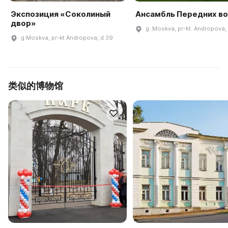
Экспозиция «Соколиный
Ансамбль Передних в
двор»
g. Moskva, pr-kt. Andropova,
g Moskva, pr-kt Andropova, d 39
类似的博物馆