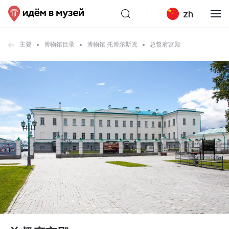
zh
主要
博物馆目录
博物馆 托博尔斯克
总督府宫殿