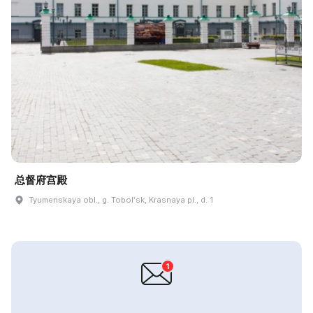
总督府宫殿
Tyumenskaya obl., g. Tobolʹsk, Krasnaya pl., d. 1