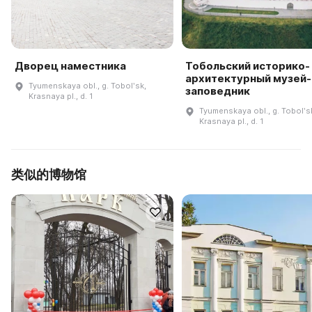
Дворец наместника
Тобольский историко-
архитектурный музей-
Tyumenskaya obl., g. Tobolʹsk,
заповедник
Krasnaya pl., d. 1
Tyumenskaya obl., g. Tobolʹs
Krasnaya pl., d. 1
类似的博物馆