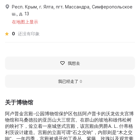
Респ. Крым, г. Ялта, пгт. Массандра, Симферопольское
ш., д. 13
在地图上显示
0
还没有印象
我想去
我已经走了
0
关于博物馆
阿卢普金宫殿-公园博物馆保护区包括阿卢普卡的沃龙佐夫宫博
物馆和马桑德拉的亚历山大三世宫。在群山的坡地和雄伟松树
的映衬下，耸立着一座城堡式宫殿，该宫殿由男爵A. L. 什蒂格
利茨设计建造。宫殿的立面可谓“石之交响”，内部则是“木之交
响”。一年四季，宫殿被盛开的丁香丛、紫藤、玫瑰以及观赏葡