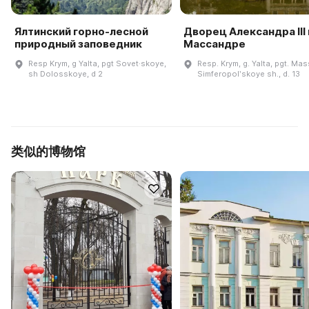
Ялтинский горно-лесной
Дворец Александра III 
природный заповедник
Массандре
Resp Krym, g Yalta, pgt Sovet·skoye,
Resp. Krym, g. Yalta, pgt. Ma
sh Dolosskoye, d 2
Simferopolʹskoye sh., d. 13
类似的博物馆