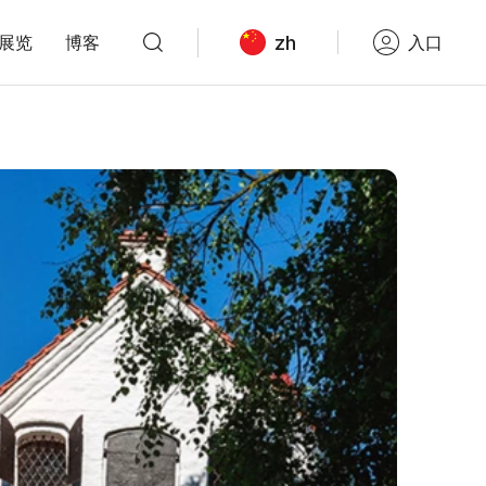
zh
展览
博客
入口