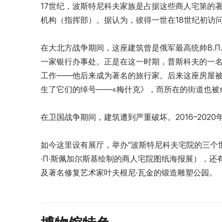
17世纪，波斯特尼科夫家族是占据这些商人宅第的
机构（指挥部）。据认为，彼得一世在18世纪初访
在大北方战争期间，这座建筑曾是俄军最高统帅B.П
一家银行办事处。正是在这一时期，普斯科夫的一名
工作——他后来成为著名的旅行家。后来这座房屋
生了它们的绰号——«梅什克》，而所在的街道也被
在卫国战争期间，建筑遭到严重破坏。2016–202
如今这里设有展厅，举办“波斯特尼科夫宅院的三个
·П·斯佩加尔斯基绘制的商人宅院图纸海报展），还
及著名修复艺术家叶夫根尼·瓦金的锻造雕塑公园。