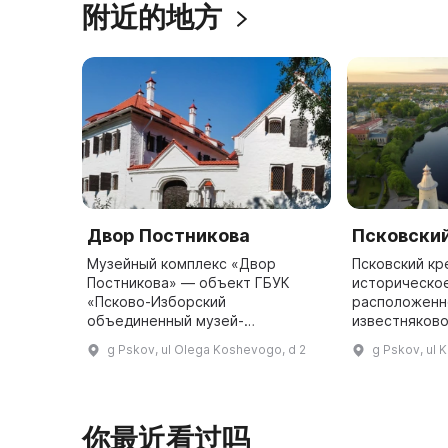
附近的地方
Двор Постникова
Псковски
Музейный комплекс «Двор
Псковский кр
Постникова» — объект ГБУК
историческо
«Псково-Изборский
расположенн
объединенный музей-
известняково
заповедник». В XVII веке
двух рек - Пс
g Pskov, ul Olega Koshevogo, d 2
g Pskov, ul K
Постниковы были одной из
преданию, кн
знаменитых купеческих фамилий,
основала гор
занимавших палаты. При Петре I з
...
你最近看过吗