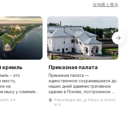
在地图上显示
й кремль
Приказная палата
П
емль – это
Приказная палата —
П
е место,
единственное сохранившееся до
я
ое на
наших дней административное
с
м мысу у слияния
здание в Пскове, построенное по
р
ковы и Великой. По
проекту челобитного воеводы П.
б
remlʹ, d 4
Pskovskaya obl., g. Pskov, ul. Kremlʹ,
ягиня Ольга
М. Апраксина для Иоанна и Петра
П
d. 4
од Псков в 903 году
Алексеевичей в период с 1692 ...
б
и поручила построить пе ...