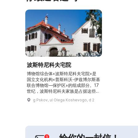
波斯特尼科夫宅院
博物馆综合体«波斯特尼科夫宅院»是
国立文化机构«普斯科沃-伊兹博尔斯基
联合博物馆—保护区»的组成部分。17
世纪，波斯特尼科夫家族是占据这些商
人宅第的著名商人家族之一。在彼得一
g Pskov, ul Olega Koshevogo, d 2
世时期，建筑被用作军官管理机构（指
挥部）。据认为，彼得一世在18世纪
初访问普斯科夫时曾到访此宅。 在大
北方战争期间，这座建筑曾是俄军最高
统帅B.П.舍列梅捷夫的指挥部所在地。
1784年，这些建筑被出售给一家银行
给你的一封信！
办事处。正...