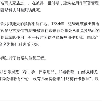
著名商人家族之一。在彼得一世时期，建筑被用作军官管理
问普斯科夫时曾到访此宅。
.舍列梅捷夫的指挥部所在地。1784年，这些建筑被出售给
官员尼古拉·雷扎诺夫被派往该银行办事处从事兑换纸币的
被划归军队使用，有一段时间这些建筑被用作监狱。由此产
命名为梅什科夫斯卡娅。
0年间进行了修缮与修复工程。
世纪”等展览（考古学、日常用品、武器收藏、由修复师尤
有博物馆教育中心，设有儿童博物馆“拜访梅什卡教授”，以