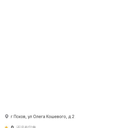
г Псков, ул Олега Кошевого, д 2
0
还没有印象