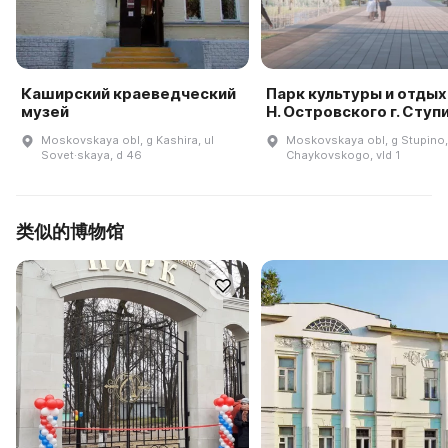
Каширский краеведческий
Парк культуры и отдых
музей
Н. Островского г. Ступ
Moskovskaya obl, g Kashira, ul
Moskovskaya obl, g Stupino,
Sovet·skaya, d 46
Chaykovskogo, vld 1
类似的博物馆