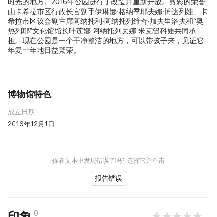
时光的地方。2016年公园进行了改造并重新开放。剪彩的荣誉
由卡希拉市区行政长官副手伊琳娜·格纳季耶夫娜·博达列娃、卡
希拉市区议会副主席阿纳托利·阿纳托列维奇·加夫里洛夫和“奥
热列耶”文化馆馆长叶莲娜·阿纳托列夫娜·米克留科娃共同承
担。现在公园是一个干净整洁的地方，可以带孩子来，见证它
年复一年地日益繁荣。
博物馆特色
成立日期
2016年12月1日
你在文本中发现错误了吗? 选择它并单击
报告错误
0
印象