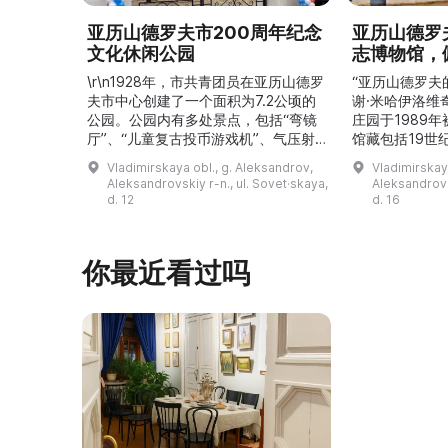
亚历山德罗夫市200周年纪念
亚历山德罗
文化休闲公园
志博物馆，
\r\n1928年，市共青团员在亚历山德罗
“亚历山德罗夫
夫市中心创建了一个面积为7.2公顷的
谢·米哈伊洛维
公园。公园内有多处景点，包括“弯镜
庄园于1989
厅”、“儿童复古投币游戏机”、气压射
馆藏包括19世
击场、“儿童之城”游乐区、户外健身器
初艺术家与工
Vladimirskaya obl., g. Aleksandrov,
Vladimirskay
材“Воркаут”、免费儿童游乐设施、游
于了解亚历山
Aleksandrovskiy r-n., ul. Sovet·skaya,
Aleksandrovs
乐项目“Веломобиль”、充气蹦床“吉
博物馆举办临
d. 12
d. 16
普”。2019年，作为“城市环境塑造”项
提供传统与戏
目的一部分，公园进行了部分整治：新
人和儿童的工
舞台建成，新的观景平台和中央林荫大
夫区的学前和
你最近看过吗
道得到完善，并安装了视 ...
馆课程。 ...