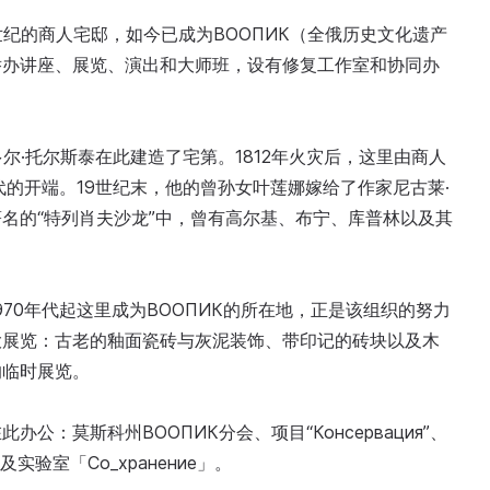
纪的商人宅邸，如今已成为ВООПИК（全俄历史文化遗产
举办讲座、展览、演出和大师班，设有修复工作室和协同办
尔·托尔斯泰在此建造了宅第。1812年火灾后，这里由商人
的开端。19世纪末，他的曾孙女叶莲娜嫁给了作家尼古莱·
名的“特列肖夫沙龙”中，曾有高尔基、布宁、库普林以及其
70年代起这里成为ВООПИК的所在地，正是该组织的努力
大展览：古老的釉面瓷砖与灰泥装饰、带印记的砖块以及木
的临时展览。
：莫斯科州ВООПИК分会、项目“Консервация”、
及实验室「Со_хранение」。