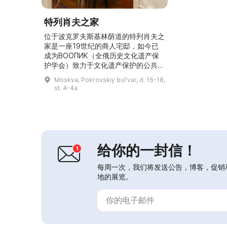
特列肖夫之家
位于波克罗夫斯基林荫道的特列肖夫之
家是一座19世纪的商人宅邸，如今已
成为ВООПИК（全俄历史文化遗产保
护学会）致力于文化遗产保护的公共中
心。这里举办讲座、展览、演出和大师
Moskva, Pokrovskiy bulʹvar, d. 16-18,
班，设有修复工作室和协同办公空间，
st. 4-4a
在舒适的环境中还可以喝茶或咖啡。
特列肖夫之家的历史始于18世纪末，
当时伯爵费奥多尔·托尔斯泰在此建造
了宅第。1812年火灾后，这里由商人
兼茶叶商安德烈·卡尔津金重建，奠定
了一个家族世代的开端。...
给你的一封信！
每周一次，我们将发送公告，博客，促销
地的展览。