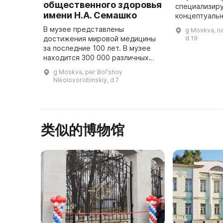
общественного здоровья
специализиру
имени Н.А. Семашко
концептуаль
искусстве, р
В музее представлены
g Moskva, n
начала XX ве
достижения мировой медицины
d 19
дизайне. В 2
за последние 100 лет. В музее
находится 300 000 различных
экспонатов: вещи, документы,
g Moskva, per Bolʹshoy
журналы операций, медицинские
Nikolovorobinskiy, d 7
инструменты и оборудование
изве ...
类似的博物馆