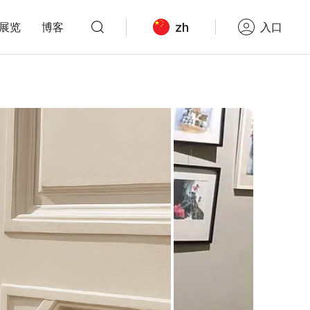
zh
展览
博客
入口