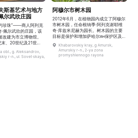
夫斯基艺术与地方
阿穆尔市树木园
佩尔武欣庄园
2012年6月，在植物园内成立了阿穆尔
市树木园，任命根纳季·阿列克谢耶维
的珍珠”——商人阿列克
奇·库兹米尼赫为园长。树木园的主要
世
奇·佩尔武欣的庄园，该
目标是保护和增加萨哈尔ян保护区及
年被改建为市立博物馆。
红豆杉林的植被，并创建远东地区稀有
纪末、20世纪及21世纪
Khabarovskiy kray, g Amursk,
和药用植物及露地栽培植物的种植区。
艺美术大师的作品，有助
Amurskiy r-n., 2-ya zona
a obl., g. Aleksandrov,
树木园尤其以其收集的列入红色名录的
1
德罗夫地区的艺术创作。
promyshlennogo rayona
kiy r-n., ul. Sovet·skaya,
远东植物而自豪（尖叶红豆杉、
建
时展览与常设展览，同时
Microbiota属、萨金特杜松、馨香卫
1
剧化的导览，以及面向成
矛、施里彭巴赫杜鹃）。树木园的设立
后
作坊。还可为亚历山德罗
旨在保护远东珍贵和受保护的植物，开
中小学机构预约外出博物
展科学研究，进行审美 ...