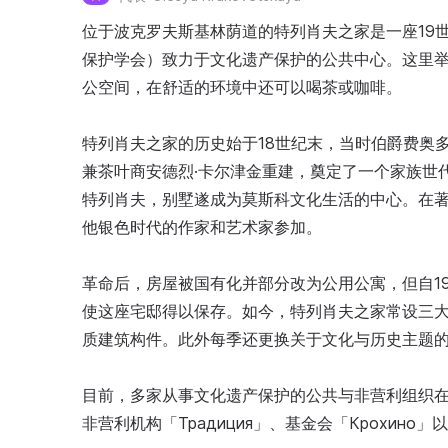
位于波克罗夫斯基林荫道的特列肖夫之家是一座19世
保护学会）致力于文化遗产保护的公共中心。这里
公空间，在舒适的环境中还可以喝茶或咖啡。
特列肖夫之家的历史始于18世纪末，当时伯爵费奥多
兼茶叶商安德烈·卡尔津金重建，奠定了一个家族世代
特列肖夫，别墅遂成为莫斯科文化生活的中心。在著
他银色时代的作家和艺术家参加。
革命后，房屋被国有化并部分改为公用公寓，但自19
使这座宅邸得以保存。如今，特列肖夫之家常设三
质建筑构件。此外每季还更换关于文化与历史主题
目前，多家从事文化遗产保护的公共与非营利组织在此办公
非营利机构「Традиция」、基金会「Крохино」以