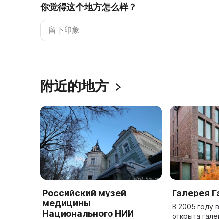
你觉得这个地方怎么样？
附近的地方
Российский музей
Галерея Г
медицины
В 2005 году 
Национального НИИ
открыта гале