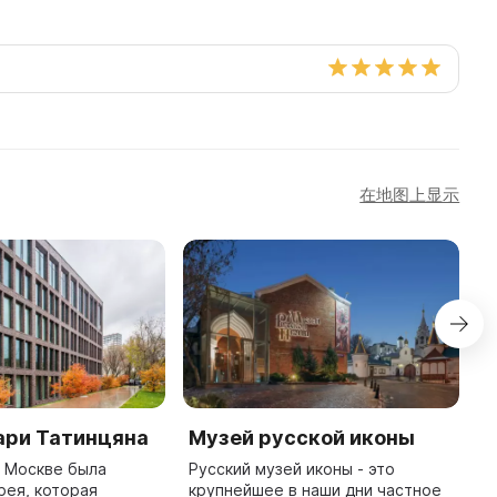
在地图上显示
ари Татинцяна
Музей русской иконы
Д
в Москве была
Русский музей иконы - это
Д
рея, которая
крупнейшее в наши дни частное
б