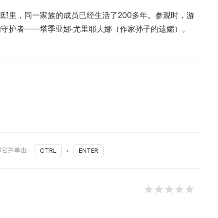
邸里，同一家族的成员已经生活了200多年。参观时，游
守护者——塔季亚娜·尤里耶夫娜（作家孙子的遗孀）。
择它并单击
CTRL
+
ENTER