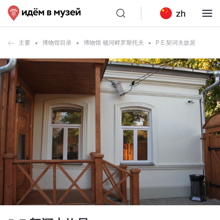
zh
主要
博物馆目录
博物馆 顿河畔罗斯托夫
P.E.契诃夫故居