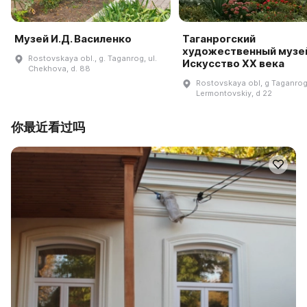
Музей И.Д. Василенко
Таганрогский
художественный музей
Rostovskaya obl., g. Taganrog, ul.
Искусство XX века
Chekhova, d. 88
Rostovskaya obl, g Taganrog
Lermontovskiy, d 22
你最近看过吗