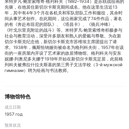
米特罗凡·鲍里索维奇·格列科夫（1882–1934）是苏联战役画的
先驱，在他居住新切尔卡斯克期间成名。他在这里生活近13
年，其中有4年3个月在各机关和军队部队工作和服役，其余时
间从事艺术创作。在此期间，这位画家完成了74件作品，著名
的有《奔赴布琼尼的部队》、《塔昌卡》、《骑兵冲锋》、
《叶戈尔里克附近的战斗》等。米特罗凡·鲍里索维奇积极参与
社会与教育活动，深受许多朋友和熟人的爱戴与尊敬。为在新
切尔卡斯克纪念他，新切尔卡斯克市苏维埃主席团提出了请
求。1938年，佩斯恰纳娅街被命名为格列科夫街，1957年在该
街的一座房屋内开设了艺术家的故居博物馆。格列科夫与安东
妮娜·列奥尼多夫娜于1918年开始在新切尔卡斯克定居，此前格
列科夫被弗拉什拉夫斯基的第三男子文法学校（3-й мужской
гимназии）聘为绘画与书法教师。
博物馆特色
成立日期
1957 год
预算状况