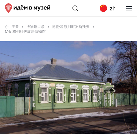
zh
主要
博物馆目录
博物馆 顿河畔罗斯托夫
M·B·格列科夫故居博物馆