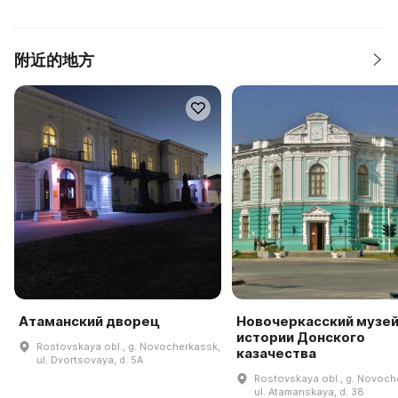
附近的地方
Атаманский дворец
Новочеркасский музе
истории Донского
Rostovskaya obl., g. Novocherkassk,
казачества
ul. Dvortsovaya, d. 5A
Rostovskaya obl., g. Novoch
ul. Atamanskaya, d. 38