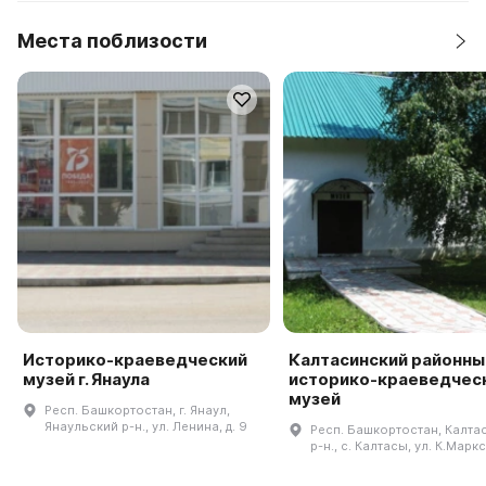
Места поблизости
Историко-краеведческий
Калтасинский районны
музей г. Янаула
историко-краеведчес
музей
Респ. Башкортостан, г. Янаул,
Янаульский р-н., ул. Ленина, д. 9
Респ. Башкортостан, Калта
р-н., с. Калтасы, ул. К.Маркс