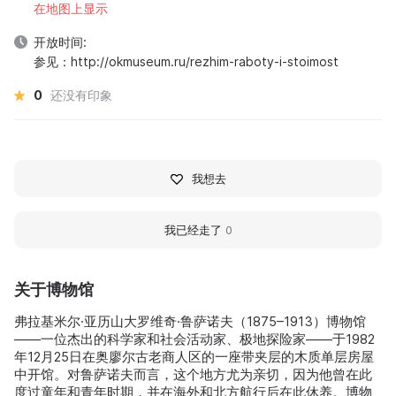
在地图上显示
开放时间:
参见：http://okmuseum.ru/rezhim-raboty-i-stoimost
0
还没有印象
我想去
我已经走了
0
关于博物馆
弗拉基米尔·亚历山大罗维奇·鲁萨诺夫（1875–1913）博物馆
——一位杰出的科学家和社会活动家、极地探险家——于1982
年12月25日在奥廖尔古老商人区的一座带夹层的木质单层房屋
中开馆。对鲁萨诺夫而言，这个地方尤为亲切，因为他曾在此
度过童年和青年时期，并在海外和北方航行后在此休养。博物