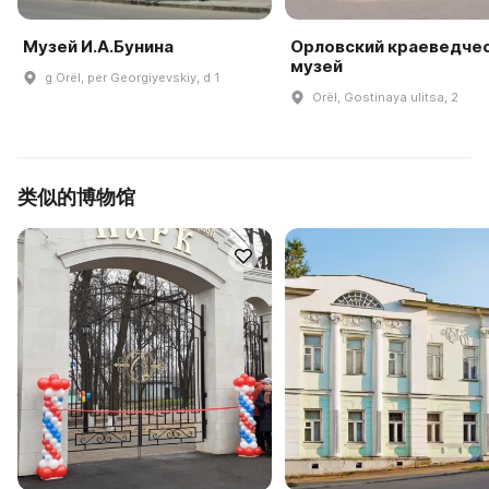
Музей И.А.Бунина
Орловский краеведче
музей
g Orël, per Georgiyevskiy, d 1
Orël, Gostinaya ulitsa, 2
类似的博物馆