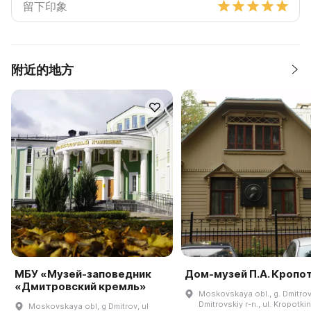
附近的地方
МБУ «Музей-заповедник
Дом-музей П.А. Кропо
«Дмитровский кремль»
Moskovskaya obl., g. Dmitrov
Dmitrovskiy r-n., ul. Kropotki
Moskovskaya obl, g Dmitrov, ul