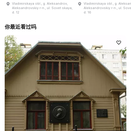
Vladimirskaya obl., g. Aleksandrov,
Vladimirskaya obl., g. Aleksa
Aleksandrovskiy r-n., ul. Sovet·skaya,
Aleksandrovskiy r-n., ul. Sov
d. 12
d. 16
你最近看过吗