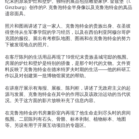
纪末的原装炉灶和壁炉。独特的展品包括雕塑家伊. 金兹堡（I.
Ginzburg）创作的P. 克鲁泡特金半身像以及克鲁泡特金的真品
遗容面具。
照片和图画讲述了这一家人、克鲁泡特金的贵族出身、在圣彼
得堡侍从生军事学院的学习经历，以及在西伯利亚阿穆尔哥萨
克团的服役。展出有考察队地图、图画和在克鲁泡特金的努力
下被发现地点的照片。
在客厅陈列的生活用品再现了19世纪末贵族县城宅邸的氛围。
房屋的炉灶和壁炉是特别的骄傲，是那个时代的文物。文件资
料反映了克鲁泡特金在德米特罗夫时期的生活——他的科研工
作以及对创建第一批博物馆展览的帮助。
在讲座厅展示有海报、展板、陈列柜，讲述了无政府主义的起
源与发展、克鲁泡特金在其中的作用以及该政治运动的当代状
况。关于这方面的影片放映补充了信息内容。
在克鲁泡特金的书房兼卧室内再现了他生命走到尽头时的房间
氛围。二层陈列有石头、骨骼、标本剥制、植物标本、地图
等。另设有用于开展互动项目的专题区。