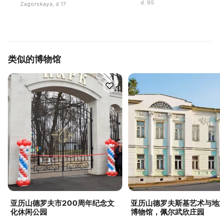
d. 95
Zagorskaya, d 17
类似的博物馆
亚历山德罗夫市200周年纪念文
亚历山德罗夫斯基艺术与地
化休闲公园
博物馆，佩尔武欣庄园