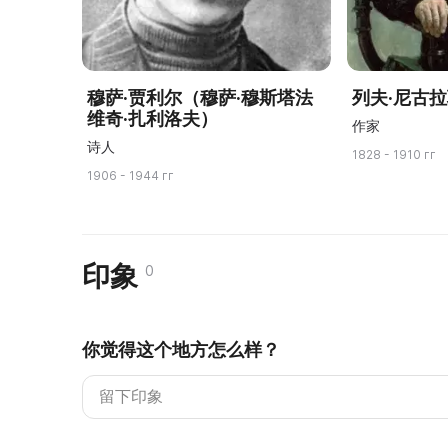
穆萨·贾利尔（穆萨·穆斯塔法
列夫·尼古
维奇·扎利洛夫）
作家
诗人
1828 - 1910 гг
1906 - 1944 гг
印象
0
你觉得这个地方怎么样？