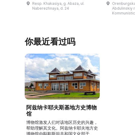
卡斯共和国最佳市级博物馆”。博物馆
与地方志博物馆
Resp. Khakasiya, g. Abaza, ul.
Orenburgskay
的陈列以城市及哈卡斯地区自公元前4
人士的倡议下
Naberezhnaya, d. 24
Abdulinskiy r-
–3世纪的历史为主题，展出有箭头、刀
274号商人沃
Kommunistic
具、青铜与银质胸针、石磨等。庄园被
内。现址为共产
坚固的砖墙环绕，院内有宽敞的谷仓和
展览包括“农民
马厩。基普里耶夫之屋是了解阿巴扎历
商人”、“战斗
史并度过难忘时光的绝佳场所。 ...
20世纪”。博
你最近看过吗
阿兹纳卡耶夫斯基地方史博物
馆
博物馆激发人们对该地区历史的兴趣，
帮助理解其文化。阿兹纳卡耶夫地方史
博物馆由鞑靼斯坦共和国文化部于