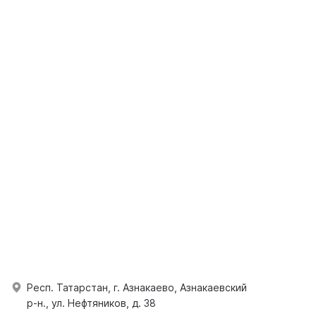
Респ. Татарстан, г. Азнакаево, Азнакаевский
р-н., ул. Нефтяников, д. 38