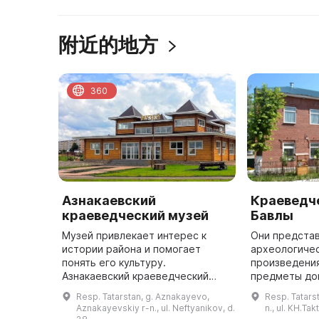
附近的地方
360
Азнакаевский
Краеведче
краеведческий музей
Бавлы
Музей привлекает интерес к
Они предста
истории района и помогает
археологичес
понять его культуру.
произведения
Азнакаевский краеведческий
предметы до
музей был основан приказом
пр. В музее 
Resp. Tatarstan, g. Aznakayevo,
Resp. Tatarst
Министерства культуры РТ в
различные м
Aznakayevskiy r-n., ul. Neftyanikov, d.
n., ul. KH.Tak
1991 году. До 1999 года музей
программы, л