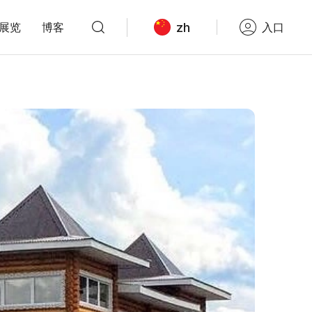
zh
展览
博客
入口