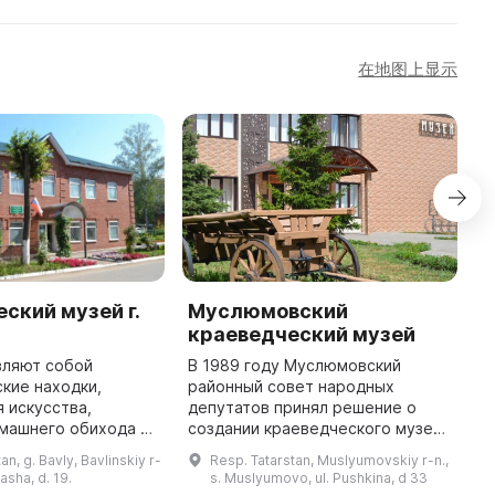
在地图上显示
ский музей г.
Муслюмовский
К
краеведческий музей
к
С
вляют собой
В 1989 году Муслюмовский
кие находки,
районный совет народных
2
 искусства,
депутатов принял решение о
Ю
машнего обихода и
создании краеведческого музея,
Т
проводятся
авторами первых экспозиций
«
an, g. Bavly, Bavlinskiy r-
Resp. Tatarstan, Muslyumovskiy r-n.,
ероприятия,
которого стали Музагит
м
tasha, d. 19.
s. Muslyumovo, ul. Pushkina, d 33
екции и другие
Ахметзянов, Наис Гамбаров и
С