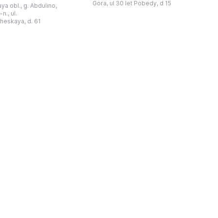
于1966年在当地知名
Gora, ul 30 let Pobedy, d 15
a obl., g. Abdulino,
“北方民族历史与文化”博物馆的分馆。
创建。最初位于共产党街
n., ul.
这对该区来说是件大事。 ...
罗比约夫住宅附属建筑
窗
heskaya, d. 61
党街61号。馆内常设
械
小屋”、“阿布杜利诺的
г
荣耀厅”和“阿布杜利诺：
物馆定期举办旨在推广阿
布杜利诺地区历史 ...