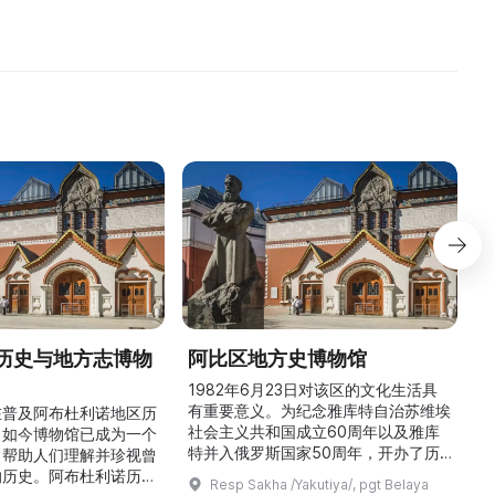
деятельности, посвященные ...
Райхан Хантимер ...
в
历史与地方志博物
阿比区地方史博物馆
1982年6月23日对该区的文化生活具
有重要意义。为纪念雅库特自治苏维埃
在普及阿布杜利诺地区历
社会主义共和国成立60周年以及雅库
。如今博物馆已成为一个
特并入俄罗斯国家50周年，开办了历
，帮助人们理解并珍视曾
商
史与地方志博物馆，该馆是以叶梅连·
的历史。阿布杜利诺历史
Resp Sakha /Yakutiya/, pgt Belaya
雅罗斯拉夫斯基命名的雅库特国立联合