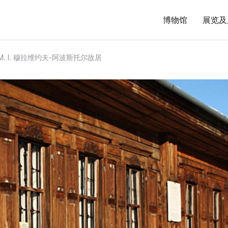
博物馆
展览及
. I. 穆拉维约夫-阿波斯托尔故居