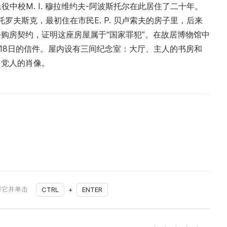
役中校M. I. 穆拉维约夫-阿波斯托尔在此居住了二十年。
托罗夫斯克，最初住在市民E. P. 贝卢索夫的房子里，后来
购房契约，证明这座房屋属于“国家罪犯”。在故居博物馆中
年8月18日的信件。屋内设有三间纪念室：大厅、主人的书房和
月党人的肖像。
择它并单击
CTRL
+
ENTER