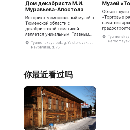
Дом декабриста М.И.
Музей «Т
Муравьева-Апостола
Объект культ
«Торговые ря
Историко-мемориальный музей в
памятник арх
Тюменской области с
градостроит
декабристской тематикой
Ялуторовска 
является уникальным. Главным
Tyumenskaya o
историческом
экспонатом музея является дом
Pervomayska
Tyumenskaya obl., g. Yalutorovsk, ul.
составляет е
1795 года, в котором двадцать
Revolyutsii, d. 75
лет проживал ссыльный
декабрист, двор ...
你最近看过吗