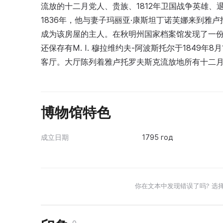
流放的十二月党人、贵族、1812年卫国战争英雄、退
1836年，他与妻子玛丽亚·康斯坦丁诺芙娜来到雅卢
成为该房屋的主人。在秋明州国家档案馆发现了一份
还保存有M. I. 穆拉维约夫-阿波斯托尔于1849
客厅。大厅陈列着雅卢托罗夫斯克流放地所有十二
博物馆特色
成立日期
1795 год
你在文本中发现错误了吗? 选