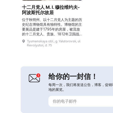
十二月党人 M. I. 穆拉维约夫-
阿波斯托尔故居
位于秋明州、以十二月党人为主题的历
史纪念博物馆具有独特性。博物馆的主
要展品是建于1795年的房屋，被流放
的十二月党人、贵族、1812年卫国战
争英雄、退役中校M. I. 穆拉维约夫-阿
Tyumenskaya obl., g. Yalutorovsk, ul.
波斯托尔在此居住了二十年。1836
Revolyutsii, d. 75
年，他与妻子玛丽亚·康斯坦丁诺芙娜
来到雅卢托罗夫斯克，最初住在市民E.
P. 贝卢索夫的房子里，后来成为该房
屋的主人。在秋明州国家档案馆发现了
一份购房契约，证明这座房屋属于“国
家罪犯”...
给你的一封信！
每周一次，我们将发送公告，博客，促销
地的展览。