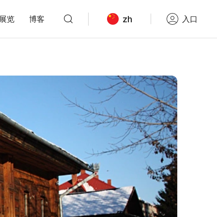
zh
展览
博客
入口