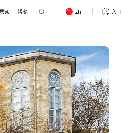
zh
展览
博客
入口