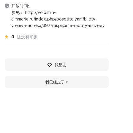
开放时间:
参见： http://voloshin-
cimmeria.ru/index.php/posetitelyam/bilety-
vremya-adresa/397-raspisanie-raboty-muzeev
0
还没有印象
我想去
我已经走了
0