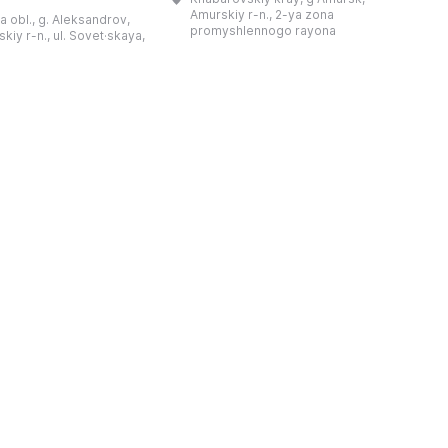
和药用植物及露地栽培植物的种植区。
艺美术大师的作品，有助
Amurskiy r-n., 2-ya zona
a obl., g. Aleksandrov,
树木园尤其以其收集的列入红色名录的
1
德罗夫地区的艺术创作。
promyshlennogo rayona
kiy r-n., ul. Sovet·skaya,
远东植物而自豪（尖叶红豆杉、
建
时展览与常设展览，同时
Microbiota属、萨金特杜松、馨香卫
1
剧化的导览，以及面向成
矛、施里彭巴赫杜鹃）。树木园的设立
后
作坊。还可为亚历山德罗
旨在保护远东珍贵和受保护的植物，开
中小学机构预约外出博物
展科学研究，进行审美 ...