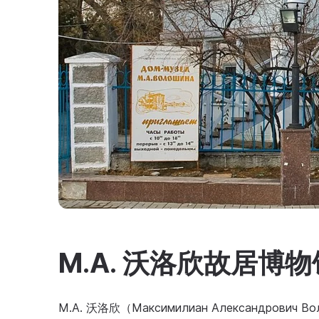
M.A. 沃洛欣故居博
M.A. 沃洛欣（Максимилиан Александр