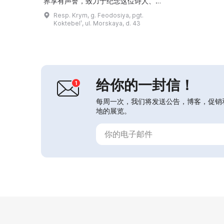
界享有声誉，致力于纪念这位诗人、翻
译家、画家、思想家、评论家和哲学
Resp. Krym, g. Feodosiya, pgt.
家。博物馆位于一座按沃洛欣草图于
Koktebelʹ, ul. Morskaya, d. 43
1903–1913年间建造的建筑内，展示了
20世纪初的真实室内陈设。参观导览
将帮助访客感受“银色时代”文化的独特
氛围，并通过照片、日用品与作品了解
沃洛欣的生平。在纪念性房间中可...
给你的一封信！
每周一次，我们将发送公告，博客，促销
地的展览。