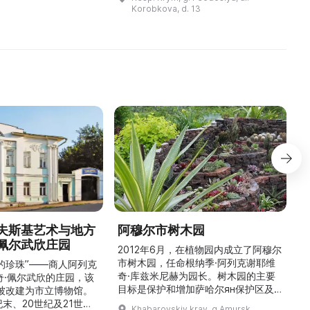
п
создано в 2000 году и относится
Korobkova, d. 13
к особо ценным объектам
культурн ...
夫斯基艺术与地方
阿穆尔市树木园
佩尔武欣庄园
2012年6月，在植物园内成立了阿穆尔
市树木园，任命根纳季·阿列克谢耶维
的珍珠”——商人阿列克
奇·库兹米尼赫为园长。树木园的主要
世
奇·佩尔武欣的庄园，该
目标是保护和增加萨哈尔ян保护区及
年被改建为市立博物馆。
红豆杉林的植被，并创建远东地区稀有
纪末、20世纪及21世纪
Khabarovskiy kray, g Amursk,