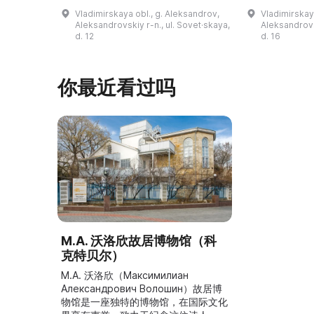
击场、“儿童之城”游乐区、户外健身器
初艺术家与工
Vladimirskaya obl., g. Aleksandrov,
Vladimirskay
材“Воркаут”、免费儿童游乐设施、游
于了解亚历山
Aleksandrovskiy r-n., ul. Sovet·skaya,
Aleksandrovs
乐项目“Веломобиль”、充气蹦床“吉
博物馆举办临
d. 12
d. 16
普”。2019年，作为“城市环境塑造”项
提供传统与戏
目的一部分，公园进行了部分整治：新
人和儿童的工
舞台建成，新的观景平台和中央林荫大
夫区的学前和
你最近看过吗
道得到完善，并安装了视 ...
馆课程。 ...
M.A. 沃洛欣故居博物馆（科
克特贝尔）
M.A. 沃洛欣（Максимилиан
Александрович Волошин）故居博
物馆是一座独特的博物馆，在国际文化