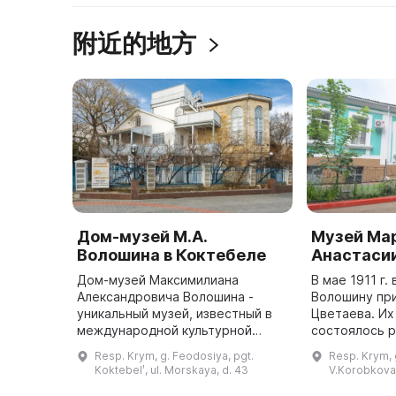
附近的地方
Дом-музей М.А.
Музей Ма
Волошина в Коктебеле
Анастаси
Дом-музей Максимилиана
В мае 1911 г.
Александровича Волошина -
Волошину пр
уникальный музей, известный в
Цветаева. Их
международной культурной
состоялось р
среде, посвященный поэту,
1910 г. в Мос
Resp. Krym, g. Feodosiya, pgt.
Resp. Krym, 
переводчику, художнику,
вышедшем пе
Koktebelʹ, ul. Morskaya, d. 43
V.Korobkova,
мыслителю, критику и философу.
стихов Цвет