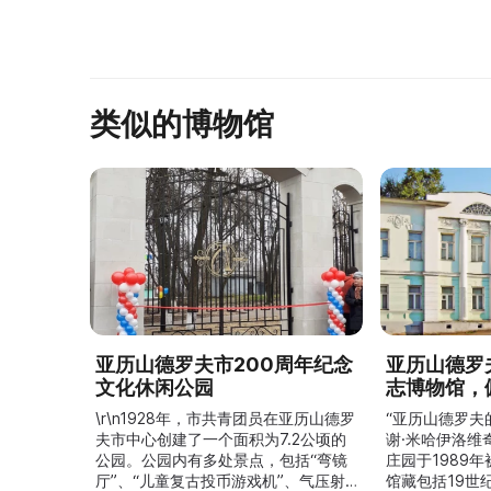
Музей расположе ...
Альбо ...
类似的博物馆
亚历山德罗夫市200周年纪念
亚历山德罗
文化休闲公园
志博物馆，
\r\n1928年，市共青团员在亚历山德罗
“亚历山德罗夫
夫市中心创建了一个面积为7.2公顷的
谢·米哈伊洛维
公园。公园内有多处景点，包括“弯镜
庄园于1989
厅”、“儿童复古投币游戏机”、气压射
馆藏包括19世