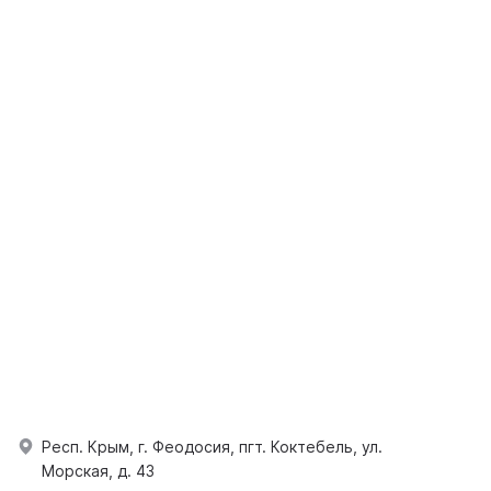
Респ. Крым, г. Феодосия, пгт. Коктебель, ул.
Морская, д. 43