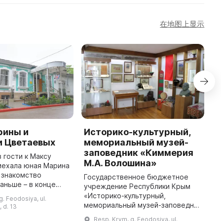
在地图上显示
рины и
Историко-культурный,
М
и Цветаевых
мемориальный музей-
п
заповедник «Киммерия
А
 в гости к Максу
М.А. Волошина»
иехала юная Марина
В
 знакомство
п
Государственное бюджетное
аньше – в конце
и
учреждение Республики Крым
кве. В только что
н
«Историко-культурный,
g. Feodosiya, ul.
рвом сборнике
л
мемориальный музей-заповедник
 d. 13
аевой "Вечерний
п
«Киммерия М. А. Волошина» было
Resp. Krym, g. Feodosiya, ul.