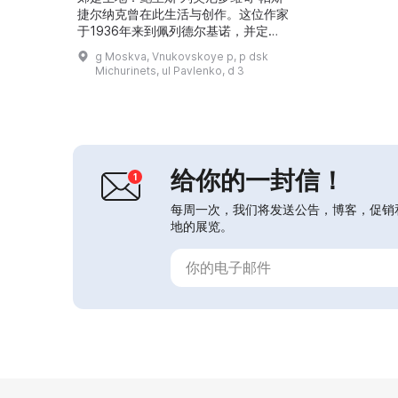
捷尔纳克曾在此生活与创作。这位作家
于1936年来到佩列德尔基诺，并定居
于此；1958年，他在这座房子里得知
g Moskva, Vnukovskoye p, p dsk
自己被授予诺贝尔奖。故居博物馆让来
Michurinets, ul Pavlenko, d 3
访者感受那个时代的氛围，并在作家的
故居中亲近他的创作。...
给你的一封信！
每周一次，我们将发送公告，博客，促销
地的展览。