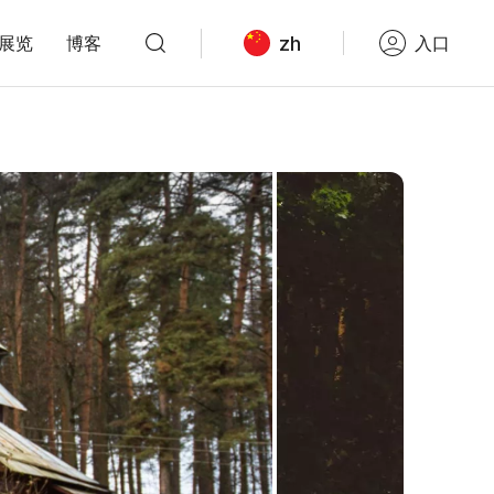
zh
展览
博客
入口