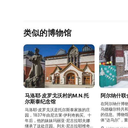
类似的博物馆
马洛耶·皮罗戈沃村的M.N.托
阿尔纳什联
尔斯泰纪念馆
在阿尔纳什博
乌德穆尔特共
马洛耶·皮罗戈沃是托尔斯泰家族的庄
的信息。博物
园，1837年由尼古莱·伊利奇购买。十
体“达乌尔”，
年后，他的妹妹玛丽亚·尼古拉耶夫娜
仪式。他们参
继承了这处庄园。列夫·尼古拉耶维奇