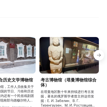
合历史文学博物馆
考古博物馆（塔曼博物馆综合
体）
物馆，工作人员收集关于
和国的节日、习俗和历史
最
在塔曼地区数十年来持续进行考古发
馆内还有一个民俗戏剧团
掘，著名的俄罗斯学者曾主持这些发
重现南部乌德穆尔特人的
人
掘：Е. И. Забелин、В. Г.
与了乌德穆尔特电视台纪
件
Тизенгаузен、М. И. Ростовцев、