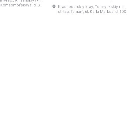
 Resp., Alnashskiy r-n.,
德穆尔特人的婚礼》的拍
В. Д. Блаватский、Б. А. Рыбаков、
l. Komsomolʹskaya, d. 3
Krasnodarskiy kray, Temryukskiy r-n.,
干仪式剧本。该地区至今
Н. И. Сокольский、М. М.
st-tsa. Tamanʹ, ul. Karla Marksa, d. 100
教祈祷场库阿拉（位于库
克
Кобылина、И. Б. Зеест 等。在斯坦
。博物馆还举办各类讲
К
尼察中心位于古城遗址“Гермонасса-
地方志、乌德穆尔特人的
Тмутаракань”，该遗址 ...
造及南部乌德穆尔特人的
服饰。该地区还有休闲场所， ...
...