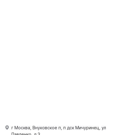
г Москва, Внуковское п, п дск Мичуринец, ул
Павленко, д 3