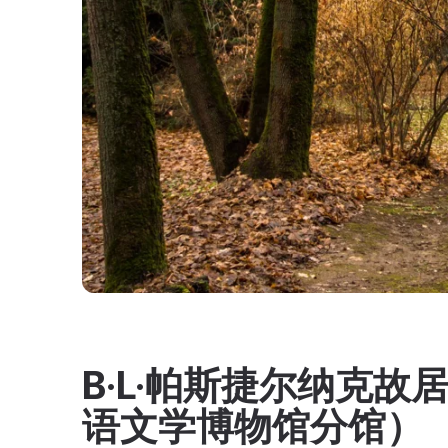
B·L·帕斯捷尔纳克故居
语文学博物馆分馆）