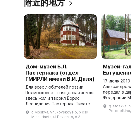
附近的地方
Дом-музей Б.Л.
Музей-гал
Пастернака (отдел
Евтушенк
ГМИРЛИ имени В.И. Даля)
17 июля 2010 
Александров
Для всех любителей поэзии
передал в да
Подмосковье - священная земля:
Федерации М
здесь жил и творил Борис
Переделкино.
Леонидович Пастернак. Писатель
g. Moskva, p
представлена
приехал в Переделкино в 1936
Peredelkino,
g Moskva, Vnukovskoye p, p dsk
выставка авт
году и поселился в доме, где в
Michurinets, ul Pavlenko, d 3
1958 году узнал о прису ...