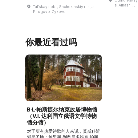
Udmurt·skaya
录片《南部乌
（列夫·托尔斯泰）在这里创作了许多
s. Alnashi, u
Tulʹskaya obl., Shchekinskiy r-n., s.
摄，并拥有若
著名作品。1999年，这座庄园成为雅
Pirogovo-Zykovo
仍有活跃的异
斯纳娅·波利亚纳博物馆庄园的一个分
泽巴耶沃村）
支。修复期间重建了历史室内陈设，并
座，内容包括
增设了新的纪念性展物。这里举办导
仪式、花纹织
览、节庆活动、比赛、节日、工作坊和
营地。2017年，阿夫多佳·斯米尔诺娃
你最近看过吗
的电影《一次任命的 ...
B·L·帕斯捷尔纳克故居博物馆
（V.I. 达利国立俄语文学博物
馆分馆）
对于所有热爱诗歌的人来说，莫斯科近
郊是圣地：鲍里斯·列奥尼多维奇·帕斯