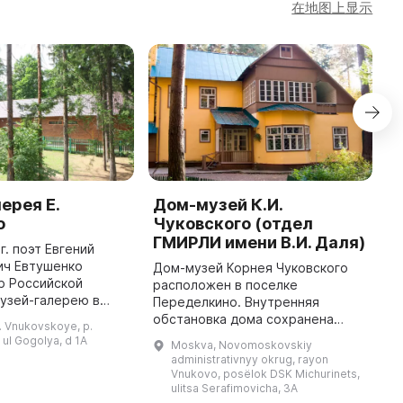
在地图上显示
ерея Е.
Дом-музей К.И.
B
о
Чуковского (отдел
M
ГМИРЛИ имени В.И. Даля)
S
г. поэт Евгений
H
ич Евтушенко
Дом-музей Корнея Чуковского
L
р Российской
расположен в поселке
D
узей-галерею в
Переделкино. Внутренняя
 В нем
обстановка дома сохранена
F
. Vnukovskoye, p.
 уникальная
дочерью писателя Лидией и
 ul Gogolya, d 1A
M
Moskva, Novomoskovskiy
орских фотографий
внучкой Еленой Чуковскими. В
w
administrativnyy okrug, rayon
Евгения Евтушенко «Мое ...
1994 году дом стал одним из
Vnukovo, posëlok DSK Michurinets,
Pa
филиалов Госуд ...
ulitsa Serafimovicha, 3A
w