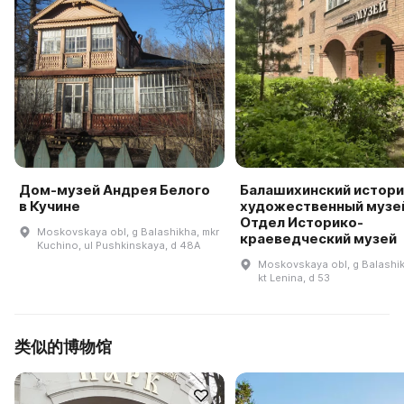
Дом-музей Андрея Белого
Балашихинский истори
в Кучине
художественный музей
Отдел Историко-
Moskovskaya obl, g Balashikha, mkr
краеведческий музей
Kuchino, ul Pushkinskaya, d 48A
Moskovskaya obl, g Balashik
kt Lenina, d 53
类似的博物馆