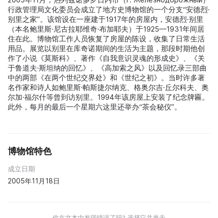
行政管理局文化委员会成立了地方史博物馆的一个分支“安德烈·
别里之家”。该馆设在一座建于1917年的房屋内，安德烈·别里
（本名鲍里斯·尼古拉耶维奇·布加耶夫）于1925—1931年间居
住在此。博物馆工作人员恢复了房屋的陈设，收集了日常生活
用品。展览以别里在库奇诺期间的生活为主题，那段时期他创
作了小说《莫斯科》、著作《自我意识灵魂的形成史》、《关
于鲁道夫·斯坦纳的回忆》、《高加索之风》以及回忆录三部曲
中的两部《在两个世纪交界处》和《世纪之初》。当时许多著
名作家和诗人如鲍里斯·帕斯捷尔纳克、格奥尔吉·丘尔科夫、奥
尔加·福尔什等曾到访别里。1994年该房屋上安装了纪念牌匾。
此外，每月的最后一个星期六这里还举办“茶会秘仪”。
博物馆特色
成立日期
2005年11月18日
你在文本中发现错误了吗? 选择它并单击