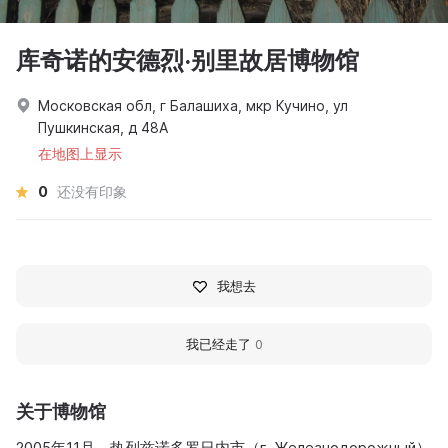
库奇诺的安德烈·别里故居博物馆
Московская обл, г Балашиха, мкр Кучино, ул
Пушкинская, д 48А
在地图上显示
0
还没有印象
我想去
我已经走了
0
关于博物馆
2005年11月，热列兹诺多罗日内市（г. Железнодорожный）