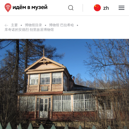
zh
主要
博物馆目录
博物馆 巴拉希哈
库奇诺的安德烈·别里故居博物馆