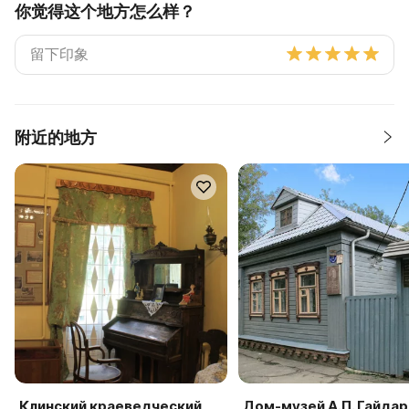
你觉得这个地方怎么样？
附近的地方
Клинский краеведческий
Дом-музей А.П. Гайдар