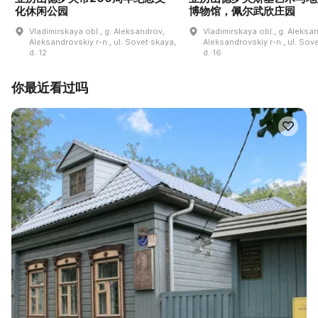
化休闲公园
博物馆，佩尔武欣庄园
Vladimirskaya obl., g. Aleksandrov,
Vladimirskaya obl., g. Aleksa
Aleksandrovskiy r-n., ul. Sovet·skaya,
Aleksandrovskiy r-n., ul. Sov
d. 12
d. 16
你最近看过吗