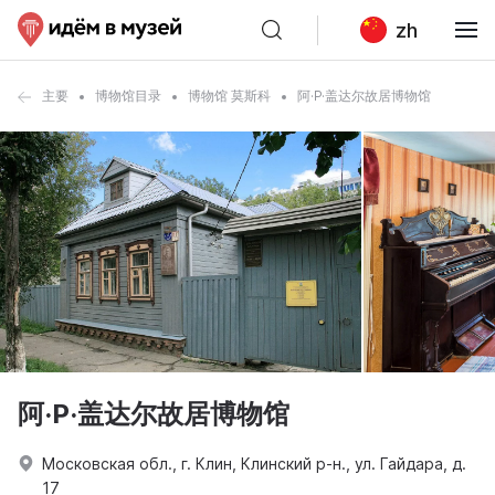
zh
主要
博物馆目录
博物馆 莫斯科
阿·P·盖达尔故居博物馆
阿·P·盖达尔故居博物馆
Московская обл., г. Клин, Клинский р-н., ул. Гайдара, д.
17