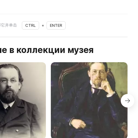
择它并单击
CTRL
+
ENTER
е в коллекции музея