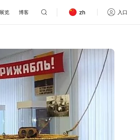
zh
展览
博客
入口