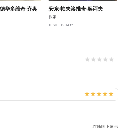
爱德华多维奇·齐奥
安东·帕夫洛维奇·契诃夫
作家
1860 - 1904 гг
18
在地图上显示