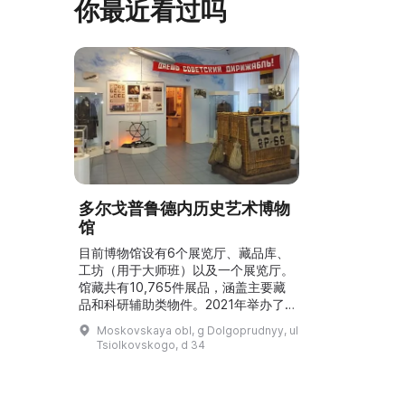
你最近看过吗
多尔戈普鲁德内历史艺术博物
馆
目前博物馆设有6个展览厅、藏品库、
工坊（用于大师班）以及一个展览厅。
馆藏共有10,765件展品，涵盖主要藏
品和科研辅助类物件。2021年举办了
25个展览和348场导览，并推出了新的
Moskovskaya obl, g Dolgoprudnyy, ul
活动形式，特别是测验（quiz）和虚拟
Tsiolkovskogo, d 34
展览。博物馆接待了17,200名访客，
馆外展览的参观人数为22,000人。展
览厅陈列了本地艺术家的美术和装饰应