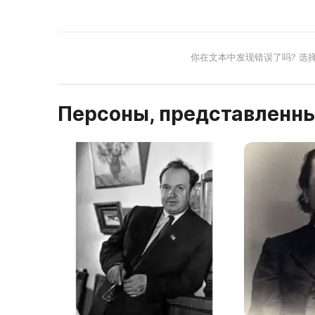
你在文本中发现错误了吗? 选
Персоны, представленны