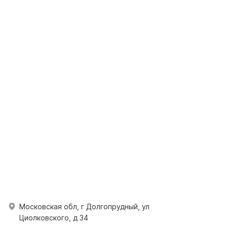
Московская обл, г Долгопрудный, ул
Циолковского, д 34