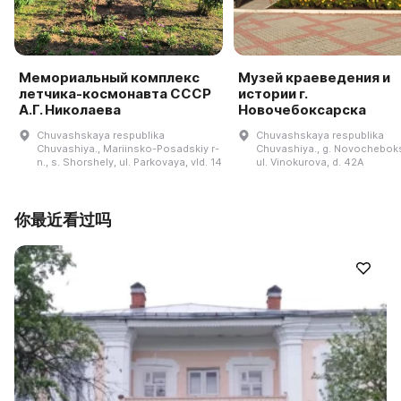
Мемориальный комплекс
Музей краеведения и
летчика-космонавта СССР
истории г.
А.Г. Николаева
Новочебоксарска
Chuvashskaya respublika
Chuvashskaya respublika
Chuvashiya., Mariinsko-Posadskiy r-
Chuvashiya., g. Novochebok
n., s. Shorshely, ul. Parkovaya, vld. 14
ul. Vinokurova, d. 42A
你最近看过吗