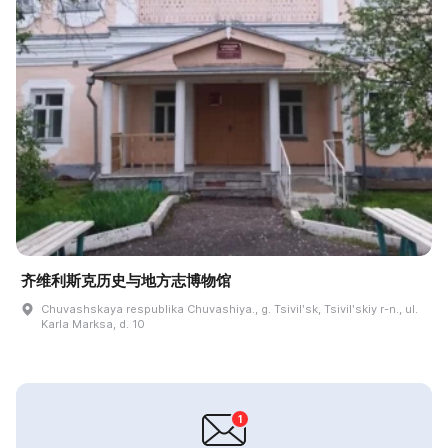
齐维利斯克历史与地方志博物馆
Chuvashskaya respublika Chuvashiya., g. Tsivilʹsk, Tsivilʹskiy r-n., ul.
Karla Marksa, d. 10