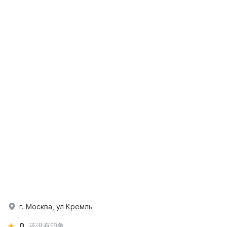
г. Москва, ул Кремль
0
还没有印象