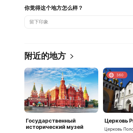
你觉得这个地方怎么样？
附近的地方
360
Государственный
Церковь 
исторический музей
Церковь Пол