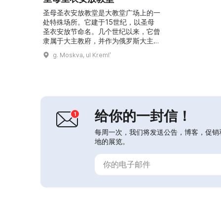
圣母圣衣安放教堂是大教堂广场上的一
处特殊场所。它建于15世纪，以圣母
圣衣安放节命名。几个世纪以来，它曾
隶属于大主教府，并作为俄罗斯大主教
和宗主教的府邸教堂使用。教堂拥有圣
g. Moskva, ul Kremlʹ
像屏和壁画，构成一个完整的艺术整
体。教堂回廊中设有常设的俄罗斯木雕
展。这类艺术遗存十分罕见，每一件都
非常珍贵且值得观赏。...
给你的一封信！
每周一次，我们将发送公告，博客，促销
地的展览。