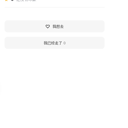
我想去
我已经走了
0
hurch of the Deposition
Who I Am Gallery
f the Robe of the Most
Who I Am Gallery is a