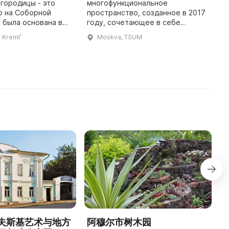
H
городицы - это
многофункциональное
о на Соборной
пространство, созданное в 2017
T
 была основана в
году, сочетающее в себе
t
и названа в честь
современное искусство, дизайн
T
l Kremlʹ
Moskva, TSUM
оложения ризы
и моду. Здесь проводятся
C
городицы. В
мероприятия различных
i
течение нескольки ...
форматов: выставки, лекци ...
h
夫斯基艺术与地方
阿穆尔市树木园