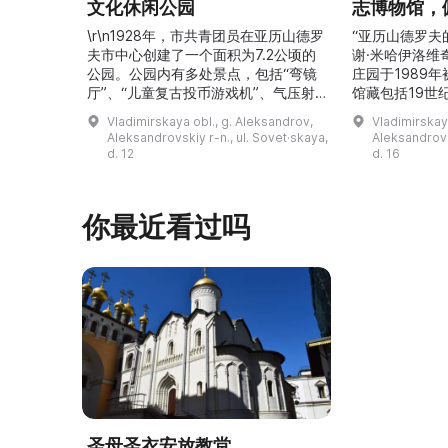
文化休闲公园
志博物馆，
\r\n1928年，市共青团员在亚历山德罗
“亚历山德罗夫
夫市中心创建了一个面积为7.2公顷的
谢·米哈伊洛维
公园。公园内有多处景点，包括“弯镜
庄园于1989
厅”、“儿童复古投币游戏机”、气压射
馆藏包括19世
击场、“儿童之城”游乐区、户外健身器
初艺术家与工
Vladimirskaya obl., g. Aleksandrov,
Vladimirskay
材“Воркаут”、免费儿童游乐设施、游
于了解亚历山
Aleksandrovskiy r-n., ul. Sovet·skaya,
Aleksandrovs
乐项目“Веломобиль”、充气蹦床“吉
博物馆举办临
d. 12
d. 16
普”。2019年，作为“城市环境塑造”项
提供传统与戏
目的一部分，公园进行了部分整治：新
人和儿童的工
舞台建成，新的观景平台和中央林荫大
夫区的学前和
你最近看过吗
道得到完善，并安装了视 ...
馆课程。 ...
圣母圣衣安放教堂