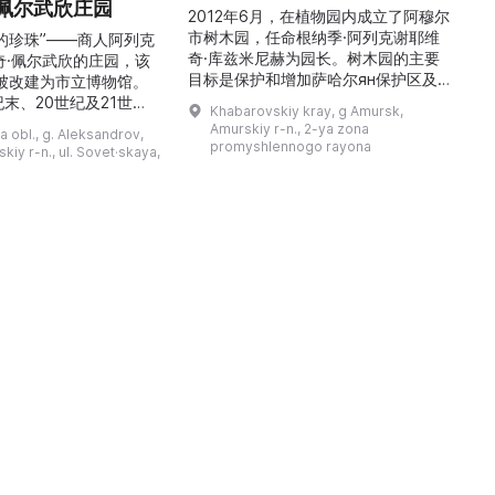
佩尔武欣庄园
2012年6月，在植物园内成立了阿穆尔
市树木园，任命根纳季·阿列克谢耶维
的珍珠”——商人阿列克
奇·库兹米尼赫为园长。树木园的主要
世
奇·佩尔武欣的庄园，该
目标是保护和增加萨哈尔ян保护区及
年被改建为市立博物馆。
红豆杉林的植被，并创建远东地区稀有
纪末、20世纪及21世纪
Khabarovskiy kray, g Amursk,
和药用植物及露地栽培植物的种植区。
艺美术大师的作品，有助
Amurskiy r-n., 2-ya zona
a obl., g. Aleksandrov,
树木园尤其以其收集的列入红色名录的
1
德罗夫地区的艺术创作。
promyshlennogo rayona
kiy r-n., ul. Sovet·skaya,
远东植物而自豪（尖叶红豆杉、
建
时展览与常设展览，同时
Microbiota属、萨金特杜松、馨香卫
1
剧化的导览，以及面向成
矛、施里彭巴赫杜鹃）。树木园的设立
后
作坊。还可为亚历山德罗
旨在保护远东珍贵和受保护的植物，开
中小学机构预约外出博物
展科学研究，进行审美 ...