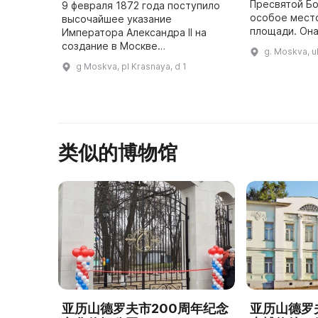
Пресвятой Бо
9 февраля 1872 года поступило
особое мест
высочайшее указание
площади. Она
Императора Александра II на
XV столетии 
создание в Москве
g. Moskva, u
праздника П
Исторического музея имени
g Moskva, pl Krasnaya, d 1
Пресвятой Бо
Цесаревича Александра
Александровича. Эта дата
является днем основания одного
...
类似的博物馆
亚历山德罗夫市200周年纪念
亚历山德罗