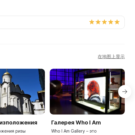
在地图上显示
Ризположения
Галерея Who I Am
C
o
ожения ризы
Who I Am Gallery – это