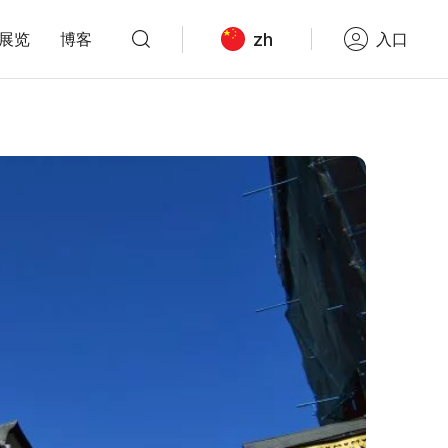
zh
展览
博客
入口