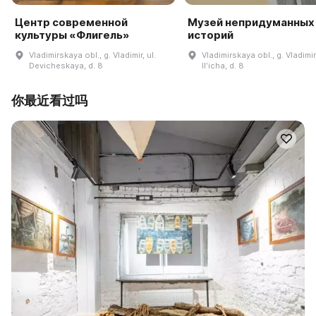
Центр современной
Музей непридуманных
культуры «Флигель»
историй
Vladimirskaya obl., g. Vladimir, ul.
Vladimirskaya obl., g. Vladimir,
Devicheskaya, d. 8
Ilʹicha, d. 8
你最近看过吗