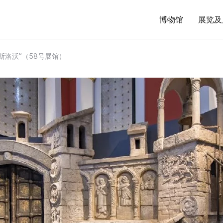
博物馆
展览及
斯洛沃”（58号展馆）