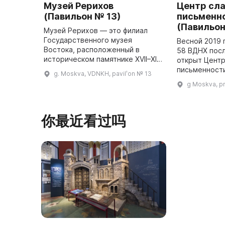
Музей Рерихов
Центр сл
(Павильон № 13)
письменн
(Павильон
Музей Рерихов — это филиал
Государственного музея
Весной 2019 
Востока, расположенный в
58 ВДНХ пос
историческом памятнике XVII–XIX
открыт Центр
веков — Усадьбе Лопухиных. Он
письменности
g. Moskva, VDNKH, pavilʹon № 13
был создан в феврале 2016 года
выставочное
g Moskva, pr
по решению коллегии
пространств
Министерства ...
истории и с
你最近看过吗