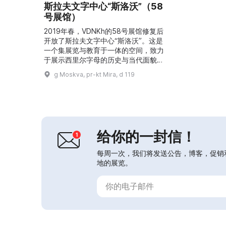
斯拉夫文字中心“斯洛沃”（58
号展馆）
2019年春，VDNKh的58号展馆修复后
开放了斯拉夫文字中心“斯洛沃”。这是
一个集展览与教育于一体的空间，致力
于展示西里尔字母的历史与当代面貌。
这里可以看到修道院僧房和俄罗斯第一
g Moskva, pr-kt Mira, d 119
家印刷厂，在泽姆斯托学校的课桌前就
座，聆听赞美诗并解读古老教堂里的涂
鸦，还能了解诺夫哥罗德古人的“短
信”。在这里可以看到从9世纪至今斯拉
夫书写体系的发展，以及它对俄罗斯宗
教、世俗与日常文化的影响。你可以看
给你的一封信！
到格拉哥里字母和...
每周一次，我们将发送公告，博客，促销
地的展览。