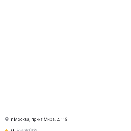
г Москва, пр-кт Мира, д 119
0
还没有印象