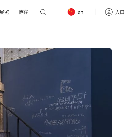
zh
展览
博客
入口