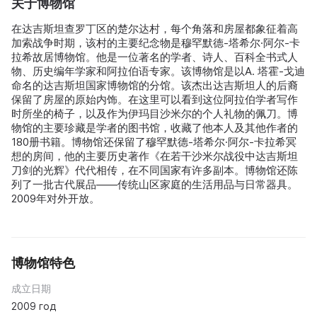
关于博物馆
在达吉斯坦查罗丁区的楚尔达村，每个角落和房屋都象征着高
加索战争时期，该村的主要纪念物是穆罕默德-塔希尔·阿尔-卡
拉希故居博物馆。他是一位著名的学者、诗人、百科全书式人
物、历史编年学家和阿拉伯语专家。该博物馆是以A. 塔霍-戈迪
命名的达吉斯坦国家博物馆的分馆。该杰出达吉斯坦人的后裔
保留了房屋的原始内饰。在这里可以看到这位阿拉伯学者写作
时所坐的椅子，以及作为伊玛目沙米尔的个人礼物的佩刀。博
物馆的主要珍藏是学者的图书馆，收藏了他本人及其他作者的
180册书籍。博物馆还保留了穆罕默德-塔希尔·阿尔-卡拉希冥
想的房间，他的主要历史著作《在若干沙米尔战役中达吉斯坦
刀剑的光辉》代代相传，在不同国家有许多副本。博物馆还陈
列了一批古代展品——传统山区家庭的生活用品与日常器具。
2009年对外开放。
博物馆特色
成立日期
2009 год