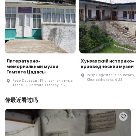
Литературно-
Хунзахский историко-
мемориальный музей
краеведческий музей
Гамзата Цадасы
Resp Dagestan, s Khunzakh, 
Khunzakhskaya, d 22
Resp Dagestan, Khunzakhskiy r-n, s
Tsada, ul Gamzata Tsadasy, d 7
你最近看过吗