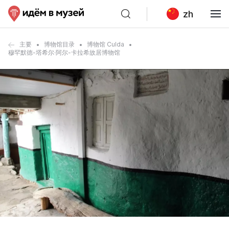
zh
主要
博物馆目录
博物馆 Culda
穆罕默德-塔希尔·阿尔-卡拉希故居博物馆