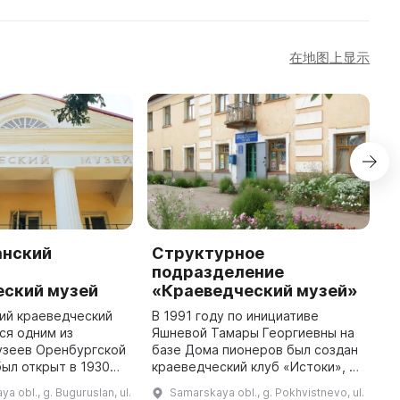
在地图上显示
анский
Структурное
П
-
подразделение
«
еский музей
«Краеведческий музей»
М
«
ий краеведческий
В 1991 году по инициативе
п
ся одним из
Яшневой Тамары Георгиевны на
с
узеев Оренбургской
базе Дома пионеров был создан
о
был открыт в 1930
краеведческий клуб «Истоки», а
д
иативе Александра
в 1995 году в здании бывшей
a obl., g. Buguruslan, ul.
Samarskaya obl., g. Pokhvistnevo, ul.
п