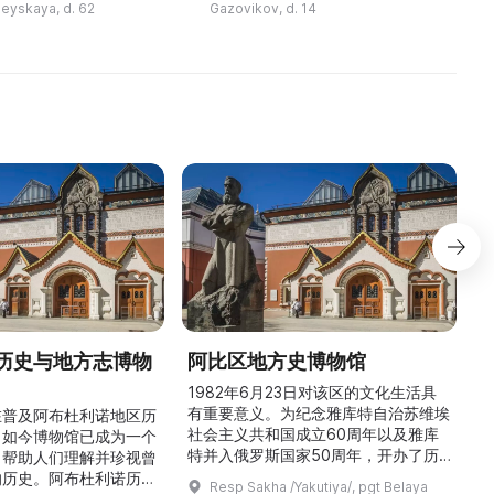
Аниховского,
сберкассы был открыт
eyskaya, d. 62
Gazovikov, d. 14
 и археолога. Музей
Муниципальный городской музей.
Это ...
历史与地方志博物
阿比区地方史博物馆
1982年6月23日对该区的文化生活具
有重要意义。为纪念雅库特自治苏维埃
在普及阿布杜利诺地区历
社会主义共和国成立60周年以及雅库
。如今博物馆已成为一个
特并入俄罗斯国家50周年，开办了历
，帮助人们理解并珍视曾
商
史与地方志博物馆，该馆是以叶梅连·
的历史。阿布杜利诺历史
Resp Sakha /Yakutiya/, pgt Belaya