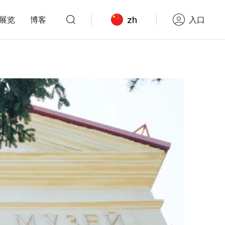
zh
展览
博客
入口