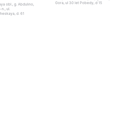
雅罗斯拉夫斯基命名的雅库特国立联合
于1966年在当地知名
Gora, ul 30 let Pobedy, d 15
a obl., g. Abdulino,
“北方民族历史与文化”博物馆的分馆。
创建。最初位于共产党街
n., ul.
这对该区来说是件大事。 ...
罗比约夫住宅附属建筑
窗
heskaya, d. 61
党街61号。馆内常设
械
小屋”、“阿布杜利诺的
г
荣耀厅”和“阿布杜利诺：
物馆定期举办旨在推广阿
布杜利诺地区历史 ...