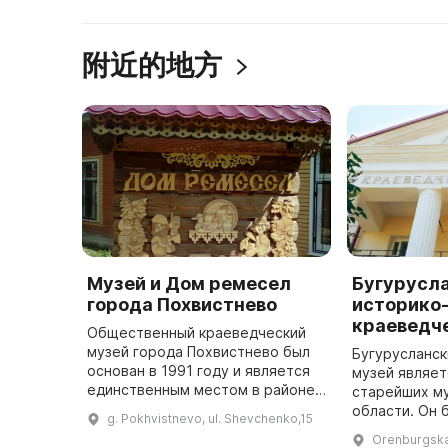
附近的地方
Музей и Дом ремесел
Бугурусл
города Похвистнево
историко
краеведч
Общественный краеведческий
музей города Похвистнево был
Бугурусланск
основан в 1991 году и является
музей являет
единственным местом в районе,
старейших м
где можно познакомиться с
области. Он 
g. Pokhvistnevo, ul. Shevchenko,15
историей местности. В музее
году по иниц
Orenburgskay
организованы такие экспозиции