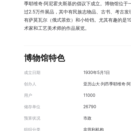
季耶维奇·阿尼霍夫斯基的倡议下成立。博物馆位于
过2.5万件展品，其中有民族志物品、古书、考古
有萨莫瓦尔（俄式茶炊）和小铃铛。尤其有趣的是1
术家和工艺美术师的作品展览。
博物馆特色
成立日期
1930年5月1日
创办人
亚历山大·列昂季耶维奇·阿尼
用户
11000
储存单位
26790
预算状况
市政
组织分类
非营利机构