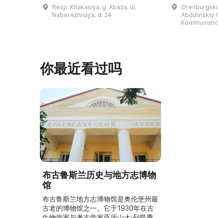
卡斯共和国最佳市级博物馆”。博物馆
与地方志博物馆
Resp. Khakasiya, g. Abaza, ul.
Orenburgskay
的陈列以城市及哈卡斯地区自公元前4
人士的倡议下
Naberezhnaya, d. 24
Abdulinskiy r-
–3世纪的历史为主题，展出有箭头、刀
274号商人沃
Kommunistic
具、青铜与银质胸针、石磨等。庄园被
内。现址为共产
坚固的砖墙环绕，院内有宽敞的谷仓和
展览包括“农民
马厩。基普里耶夫之屋是了解阿巴扎历
商人”、“战斗
史并度过难忘时光的绝佳场所。 ...
20世纪”。博
你最近看过吗
布古鲁斯兰历史与地方志博物
馆
布古鲁斯兰地方志博物馆是奥伦堡州最
古老的博物馆之一。它于1930年在古
生物学家与考古学家亚历山大·列昂季