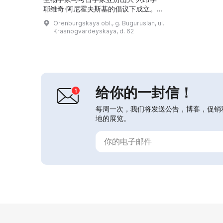
耶维奇·阿尼霍夫斯基的倡议下成立。
博物馆位于一座19世纪的古老石质建
Orenburgskaya obl., g. Buguruslan, ul.
筑内，该建筑为建筑文物。馆藏超过
Krasnogvardeyskaya, d. 62
2.5万件展品，其中有民族志物品、古
书、考古发现、武器、家具、服饰与伏
尔加地区各民族的生活器具，还有萨莫
瓦尔（俄式茶炊）和小铃铛。尤其有趣
的是19世纪的玩偶及玩偶服饰。博物
馆设有展览厅，常年举办艺...
给你的一封信！
每周一次，我们将发送公告，博客，促销
地的展览。