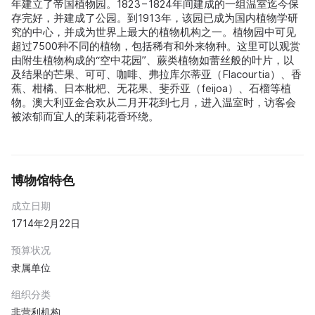
年建立了帝国植物园。1823−1824年间建成的一组温室迄今保
存完好，并建成了公园。到1913年，该园已成为国内植物学研
究的中心，并成为世界上最大的植物机构之一。植物园中可见
超过7500种不同的植物，包括稀有和外来物种。这里可以观赏
由附生植物构成的“空中花园”、蕨类植物如蕾丝般的叶片，以
及结果的芒果、可可、咖啡、弗拉库尔蒂亚（Flacourtia）、香
蕉、柑橘、日本枇杷、无花果、斐乔亚（feijoa）、石榴等植
物。澳大利亚金合欢从二月开花到七月，进入温室时，访客会
被浓郁而宜人的茉莉花香环绕。
博物馆特色
成立日期
1714年2月22日
预算状况
隶属单位
组织分类
非营利机构