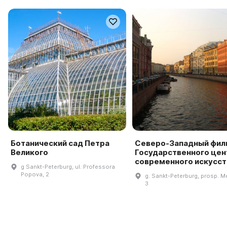
Ботанический сад Петра
Северо-Западный фил
Великого
Государственного цен
современного искусст
g Sankt-Peterburg, ul. Professora
Popova, 2
g. Sankt-Peterburg, prosp. M
3