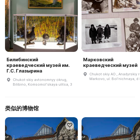
Билибинский
Марковский
краеведческий музей им.
краеведческий музей
Г.С. Глазырина
Chukot·skiy AO., Anadyrskiy r-
Markovo, ul. Bolʹnichnaya, d
Chukot·skiy avtonomnyy okrug,
Bilibino, Komsomolʹskaya ulitsa, 3
类似的博物馆