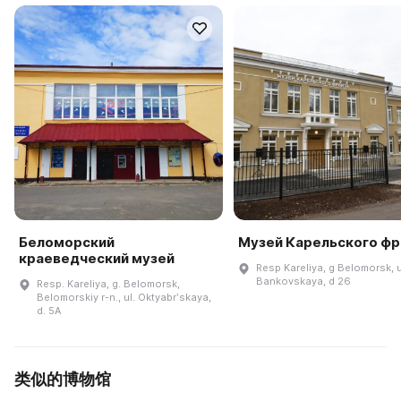
Беломорский
Музей Карельского фр
краеведческий музей
Resp Kareliya, g Belomorsk, u
Bankovskaya, d 26
Resp. Kareliya, g. Belomorsk,
Belomorskiy r-n., ul. Oktyabrʹskaya,
d. 5A
类似的博物馆