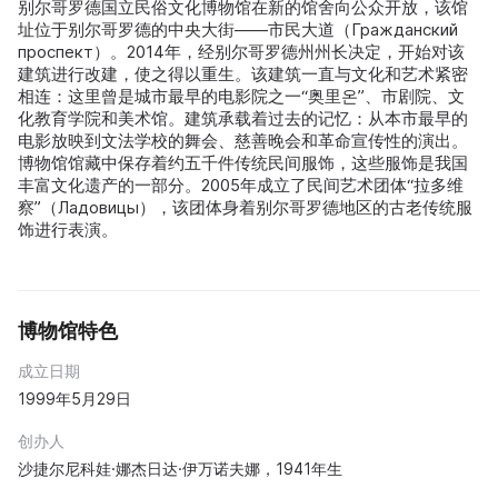
别尔哥罗德国立民俗文化博物馆在新的馆舍向公众开放，该馆
址位于别尔哥罗德的中央大街——市民大道（Гражданский
проспект）。2014年，经别尔哥罗德州州长决定，开始对该
建筑进行改建，使之得以重生。该建筑一直与文化和艺术紧密
相连：这里曾是城市最早的电影院之一“奥里온”、市剧院、文
化教育学院和美术馆。建筑承载着过去的记忆：从本市最早的
电影放映到文法学校的舞会、慈善晚会和革命宣传性的演出。
博物馆馆藏中保存着约五千件传统民间服饰，这些服饰是我国
丰富文化遗产的一部分。2005年成立了民间艺术团体“拉多维
察”（Ладовицы），该团体身着别尔哥罗德地区的古老传统服
饰进行表演。
博物馆特色
成立日期
1999年5月29日
创办人
沙捷尔尼科娃·娜杰日达·伊万诺夫娜，1941年生