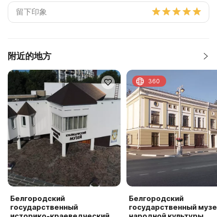
附近的地方
360
Белгородский
Белгородский
государственный
государственный музе
историко-краеведческий
народной культуры