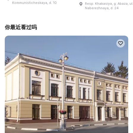
Kommunisticheskaya, d. 10
Resp. Khakasiya, g. Abaza, ul
Naberezhnaya, d. 24
你最近看过吗