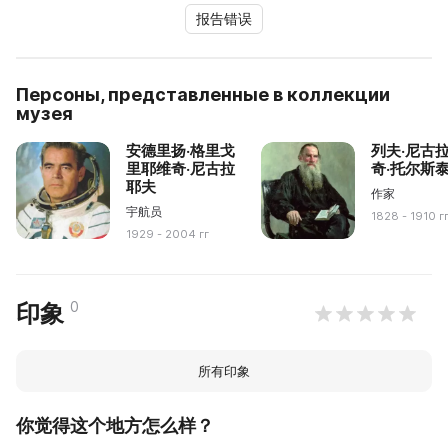
报告错误
Персоны, представленные в коллекции
музея
安德里扬·格里戈
列夫·尼古
里耶维奇·尼古拉
奇·托尔斯
耶夫
作家
宇航员
1828 - 1910 г
1929 - 2004 гг
0
印象
所有印象
你觉得这个地方怎么样？