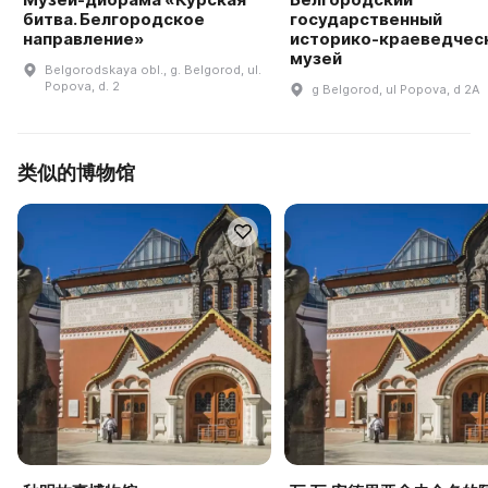
битва. Белгородское
государственный
направление»
историко-краеведчес
музей
Belgorodskaya obl., g. Belgorod, ul.
Popova, d. 2
g Belgorod, ul Popova, d 2A
类似的博物馆