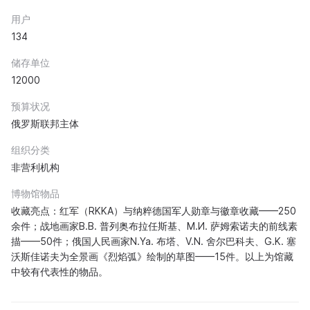
用户
134
储存单位
12000
预算状况
俄罗斯联邦主体
组织分类
非营利机构
博物馆物品
收藏亮点：红军（RKKA）与纳粹德国军人勋章与徽章收藏——250
余件；战地画家B.В. 普列奥布拉任斯基、М.И. 萨姆索诺夫的前线素
描——50件；俄国人民画家N.Ya. 布塔、V.N. 舍尔巴科夫、G.K. 塞
沃斯佳诺夫为全景画《烈焰弧》绘制的草图——15件。以上为馆藏
中较有代表性的物品。