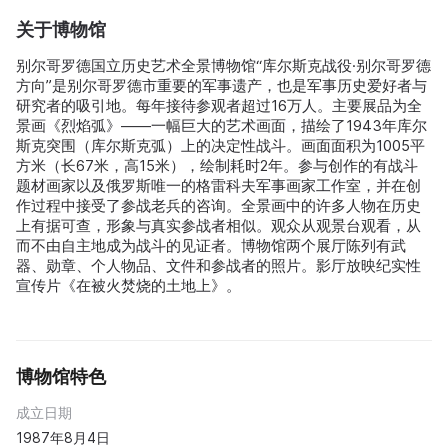
关于博物馆
别尔哥罗德国立历史艺术全景博物馆“库尔斯克战役·别尔哥罗德
方向”是别尔哥罗德市重要的军事遗产，也是军事历史爱好者与
研究者的吸引地。每年接待参观者超过16万人。主要展品为全
景画《烈焰弧》——一幅巨大的艺术画面，描绘了1943年库尔
斯克突围（库尔斯克弧）上的决定性战斗。画面面积为1005平
方米（长67米，高15米），绘制耗时2年。参与创作的有战斗
题材画家以及俄罗斯唯一的格雷科夫军事画家工作室，并在创
作过程中接受了参战老兵的咨询。全景画中的许多人物在历史
上有据可查，形象与真实参战者相似。观众从观景台观看，从
而不由自主地成为战斗的见证者。博物馆两个展厅陈列有武
器、勋章、个人物品、文件和参战者的照片。影厅放映纪实性
宣传片《在被火焚烧的土地上》。
博物馆特色
成立日期
1987年8月4日