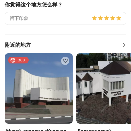
你觉得这个地方怎么样？
附近的地方
360
Музей-диорама «Курская
Белгородский