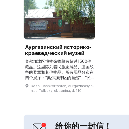
Аургазинский историко-
краеведческий музей
奥尔加津区博物馆收藏有超过1500件
藏品。这里陈列着民族志展品、卫国战
争的奖章和其他物品。所有展品分布在
四个展厅：“奥尔加津区的自然”、“民
族志”、“军事”和“现代”。博物馆成立
Resp. Bashkortostan, Aurgazinskiy r-
于1987年，被命名为革命、战斗与劳
n., s. Tolbazy, ul. Lenina, d. 110
动荣耀博物馆。其时馆长为Клявлин
Зифнун Миргалеевич，布展由文化
公园的画家Резяпов Халяф
Гарипович负责。博物馆的基本馆藏
包含280件，可用于...
给你的一封信！