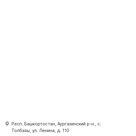
Респ. Башкортостан, Аургазинский р-н., с.
Толбазы, ул. Ленина, д. 110