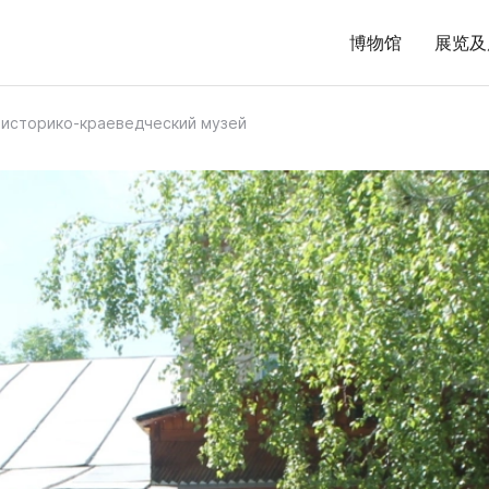
博物馆
展览及
 историко-краеведческий музей