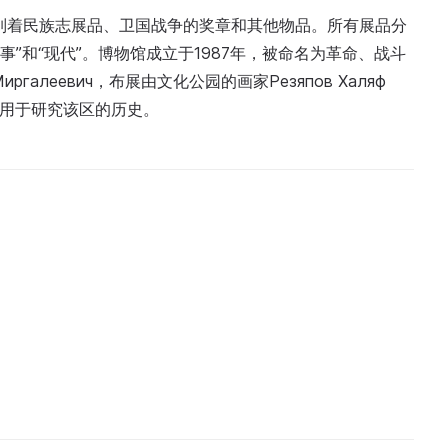
陈列着民族志展品、卫国战争的奖章和其他物品。所有展品分
事”和“现代”。博物馆成立于1987年，被命名为革命、战斗
ргалеевич，布展由文化公园的画家Резяпов Халяф
，可用于研究该区的历史。