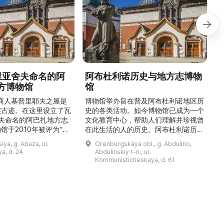
德里亚舍夫命名的阿
阿布杜利诺历史与地方志博物
方博物馆
馆
1
的商人基普里耶夫之屋是
博物馆举办旨在普及阿布杜利诺地区历
实古迹。在这里设立了瓦
史的各类活动。如今博物馆已成为一个
舍夫命名的阿巴扎地方志
文化教育中心，帮助人们理解并珍视曾
馆于2010年被评为“哈
在此生活的人的历史。阿布杜利诺历史
市级博物馆”。博物馆
与地方志博物馆于1966年在当地知名
ya, g. Abaza, ul.
Orenburgskaya obl., g. Abdulino,
及哈卡斯地区自公元前4
人士的倡议下创建。最初位于共产党街
a, d. 24
Abdulinskiy r-n., ul.
为主题，展出有箭头、刀
274号商人沃罗比约夫住宅附属建筑
Kommunisticheskaya, d. 61
质胸针、石磨等。庄园被
内。现址为共产党街61号。馆内常设
绕，院内有宽敞的谷仓和
展览包括“农民小屋”、“阿布杜利诺的
耶夫之屋是了解阿巴扎历
商人”、“战斗荣耀厅”和“阿布杜利诺：
史并度过难忘时光的绝佳场所。 ...
20世纪”。博物馆定期举办旨在推广阿
布杜利诺地区历史 ...