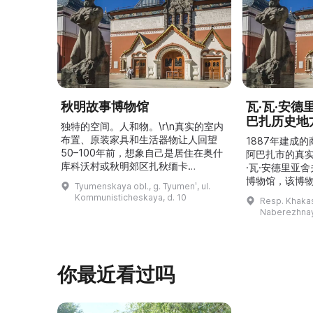
秋明故事博物馆
瓦·瓦·安
巴扎历史地
独特的空间。人和物。\r\n真实的室内
布置、原装家具和生活器物让人回望
1887年建成
50–100年前，想象自己是居住在奥什
阿巴扎市的真
库科沃村或秋明郊区扎秋缅卡
·瓦·安德里亚
（Затюменка）的一座小木屋的居
博物馆，该博物
Tyumenskaya obl., g. Tyumenʹ, ul.
民。\r\n\r\n博物馆的展览再现了我曾
卡斯共和国最佳
Kommunisticheskaya, d. 10
Resp. Khakasi
祖母安娜·科尔尼洛夫娜·奥什库科娃
的陈列以城市
Naberezhnay
（Анна Корниловна Ошкукова）一
–3世纪的历史
家的日常生活场景——她是一位“世代
具、青铜与银
为农”的农妇，其祖先在16世纪末是最
坚固的砖墙环
早从北德维纳（Северна ...
马厩。基普里
你最近看过吗