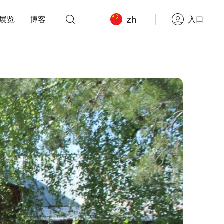
zh
展览
博客
入口