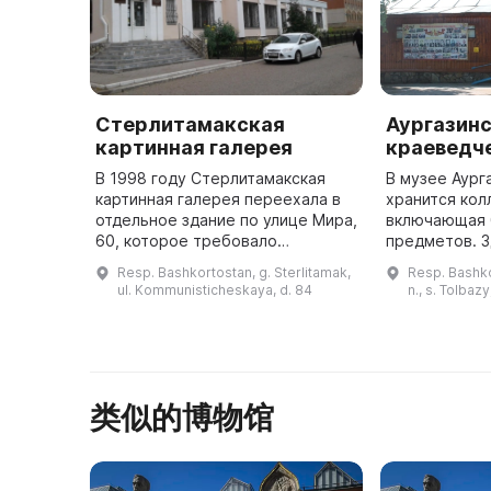
Стерлитамакская
Аургазинс
картинная галерея
краеведч
В 1998 году Стерлитамакская
В музее Аург
картинная галерея переехала в
хранится кол
отдельное здание по улице Мира,
включающая 
60, которое требовало
предметов. 
капитального ремонта. Вскоре
этнографичес
Resp. Bashkortostan, g. Sterlitamak,
Resp. Bashko
было предоставлено
награды ВОВ 
ul. Kommunisticheskaya, d. 84
n., s. Tolbazy
просторное выставочное
Все они рас
здание, и 23 дека ...
类似的博物馆