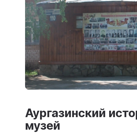
Аургазинский ист
музей