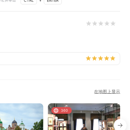
择它并单击
CTRL
+
ENTER
在地图上显示
360