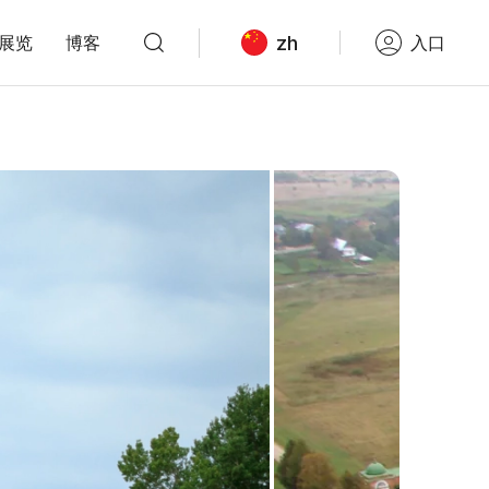
zh
展览
博客
入口