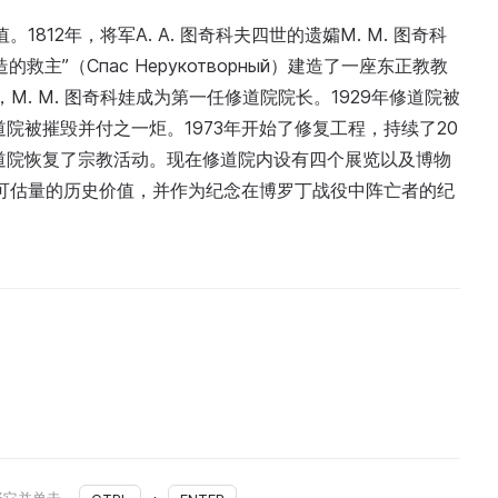
12年，将军A. A. 图奇科夫四世的遗孀M. M. 图奇科
”（Спас Нерукотворный）建造了一座东正教教
M. M. 图奇科娃成为第一任修道院院长。1929年修道院被
道院被摧毁并付之一炬。1973年开始了修复工程，持续了20
修道院恢复了宗教活动。现在修道院内设有四个展览以及博物
可估量的历史价值，并作为纪念在博罗丁战役中阵亡者的纪