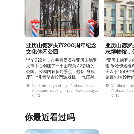
亚历山德罗夫市200周年纪念
亚历山德罗
文化休闲公园
志博物馆，
\r\n1928年，市共青团员在亚历山德罗
“亚历山德罗夫
夫市中心创建了一个面积为7.2公顷的
谢·米哈伊洛维
公园。公园内有多处景点，包括“弯镜
庄园于1989
厅”、“儿童复古投币游戏机”、气压射
馆藏包括19世
击场、“儿童之城”游乐区、户外健身器
初艺术家与工
Vladimirskaya obl., g. Aleksandrov,
Vladimirskay
材“Воркаут”、免费儿童游乐设施、游
于了解亚历山
Aleksandrovskiy r-n., ul. Sovet·skaya,
Aleksandrovs
乐项目“Веломобиль”、充气蹦床“吉
博物馆举办临
d. 12
d. 16
普”。2019年，作为“城市环境塑造”项
提供传统与戏
目的一部分，公园进行了部分整治：新
人和儿童的工
舞台建成，新的观景平台和中央林荫大
夫区的学前和
你最近看过吗
道得到完善，并安装了视 ...
馆课程。 ...