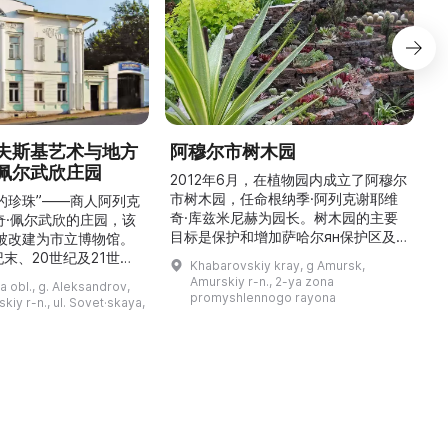
夫斯基艺术与地方
阿穆尔市树木园
佩尔武欣庄园
2012年6月，在植物园内成立了阿穆尔
市树木园，任命根纳季·阿列克谢耶维
的珍珠”——商人阿列克
奇·库兹米尼赫为园长。树木园的主要
世
奇·佩尔武欣的庄园，该
目标是保护和增加萨哈尔ян保护区及
年被改建为市立博物馆。
红豆杉林的植被，并创建远东地区稀有
纪末、20世纪及21世纪
Khabarovskiy kray, g Amursk,
和药用植物及露地栽培植物的种植区。
艺美术大师的作品，有助
Amurskiy r-n., 2-ya zona
a obl., g. Aleksandrov,
树木园尤其以其收集的列入红色名录的
1
德罗夫地区的艺术创作。
promyshlennogo rayona
kiy r-n., ul. Sovet·skaya,
远东植物而自豪（尖叶红豆杉、
建
时展览与常设展览，同时
Microbiota属、萨金特杜松、馨香卫
1
剧化的导览，以及面向成
矛、施里彭巴赫杜鹃）。树木园的设立
后
作坊。还可为亚历山德罗
旨在保护远东珍贵和受保护的植物，开
中小学机构预约外出博物
展科学研究，进行审美 ...