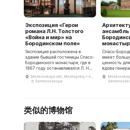
Экспозиция «Герои
Архитект
романа Л.Н. Толстого
ансамбль
«Война и мир» на
Бородинс
Бородинском поле»
монастыр
Экспозиция расположена в
Спасо-Бород
здании бывшей гостиницы Спасо-
имеет больш
Бородинского монастыря, где в
ценность для
1867 году останавливался Л. Н.
вдова генерал
Толстой, автор романа-эпопеи
М. М. Тучков
Moskovskaya obl., Mozhayskiy r-n.,
Moskovskaya
«Война и мир». Исторический
своего супру
d. Semenovskoye
Semënovsk
интерьер гостиницы был прео ...
类似的博物馆