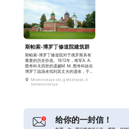
斯帕索-博罗丁修道院建筑群
斯帕索-博罗丁修道院对于俄罗斯具有
重要的历史价值。1812年，将军A. A.
图奇科夫四世的遗孀M. M. 图奇科娃在
博罗丁战场未找到其丈夫的遗体，于是
为“无手造的救主”（Спас
Moskovskaya obl, g Mozhaysk, d
Нерукотворный）建造了一座东正教
Semënovskoye
教堂。19世纪末，在此处建立了斯帕
索-博罗丁修道院，M. M. 图奇科娃成
为第一任修道院院长。1929年修道院
被关闭，取而代之的是沃罗希洛沃定居
点。1942年修道院被摧毁并付...
给你的一封信！