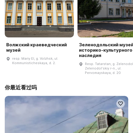
Волжский краеведческий
Зеленодольский музе
музей
историко-культурного
наследия
resp. Mariy El, g. Volzhsk, ul.
Kommunisticheskaya, d. 2.
Resp. Tatarstan, g. Zelenodol
Zelenodolʹskiy r-n., ul.
Pervomayskaya, d. 20
你最近看过吗