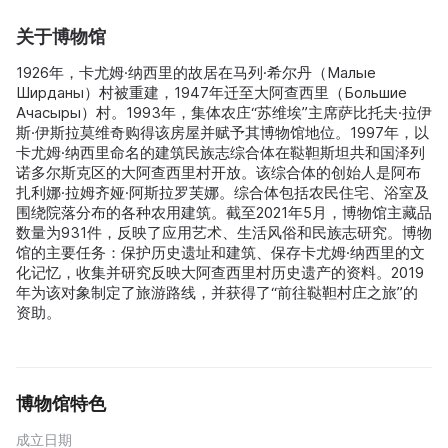
关于博物馆
1926年，卡尤姆·纳西里的故居在马列·希尔丹（Малые
Ширданы）村被重建，1947年迁至大阿查西里（Большие
Ачасыры）村。1993年，集体农庄“苏维埃”主席萨比托夫·拉伊
斯·伊斯拉莫维奇购得该房屋并赋予其博物馆地位。1997年，以
卡尤姆·纳西里命名的建筑民族志综合体在鞑靼斯坦共和国泽列
诺多尔斯克区的大阿查西里村开放。该综合体的创始人是阿布
扎利娜·拉姆齐娅·阿斯拉罗芙娜。综合体包括农民住宅、浴室及
围绕院落分布的各种农用建筑。截至2021年5月，博物馆主藏品
数量为931件，反映了应用艺术、生活风俗和民族志研究。博物
馆的主要任务：保护历史遗址和建筑、保存卡尤姆·纳西里的文
化记忆，收集并研究反映大阿查西里村历史遗产的资料。2019
年为该对象制定了旅游路线，并获得了“前往鞑靼村庄之旅”的
资助。
博物馆特色
成立日期