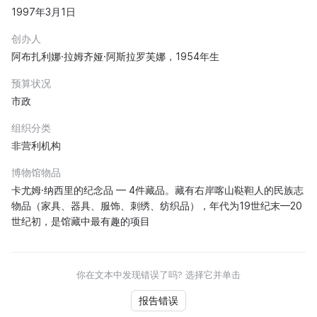
1997年3月1日
创办人
阿布扎利娜·拉姆齐娅·阿斯拉罗芙娜，1954年生
预算状况
市政
组织分类
非营利机构
博物馆物品
卡尤姆·纳西里的纪念品 — 4件藏品。藏有右岸喀山鞑靼人的民族志
物品（家具、器具、服饰、刺绣、纺织品），年代为19世纪末—20
世纪初，是馆藏中最有趣的项目
你在文本中发现错误了吗? 选择它并单击
报告错误