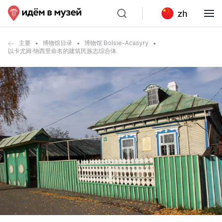
zh
主要
博物馆目录
博物馆 Bolsie-Acasyry
以卡尤姆·纳西里命名的建筑民族志综合体