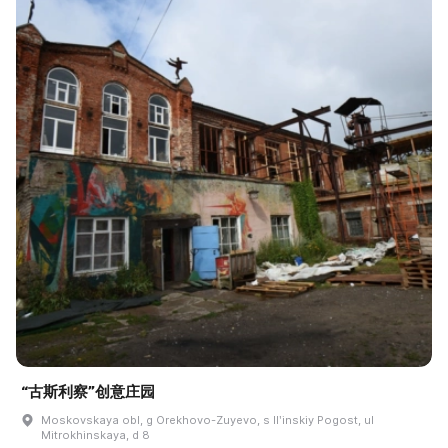
“古斯利察”创意庄园
Moskovskaya obl, g Orekhovo-Zuyevo, s Ilʹinskiy Pogost, ul
Mitrokhinskaya, d 8