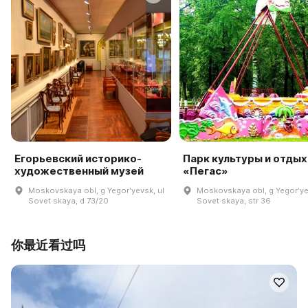
Егорьевский историко-
Парк культуры и отдых
художественный музей
«Пегас»
Moskovskaya obl, g Yegorʹyevsk, ul
Moskovskaya obl, g Yegorʹye
Sovet·skaya, d 73/20
Sovet·skaya, str 36
你最近看过吗