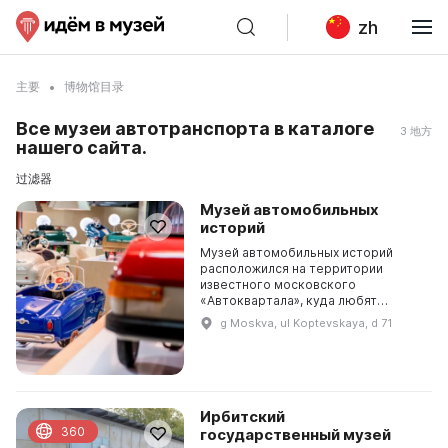
zh
主要
博物馆目录
Все музеи автотранспорта в каталоге
3 地方
нашего сайта.
过滤器
Музей автомобильных
историй
Музей автомобильных историй
расположился на территории
известного московского
«Автоквартала», куда любят
собираться автомобильные
g Moskva, ul Koptevskaya, d 71
энтузиасты и любители красивых
авто. Здесь представлена
коллекция детс...
Ирбитский
360
государственный музей