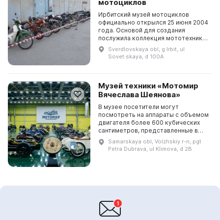
мотоциклов
Ирбитский музей мотоциклов
официально открылся 25 июня 2004
года. Основой для создания
послужила коллекция мототехники
Ирбитского мотоциклетного
Sverdlovskaya obl, g Irbit, ul
завода, собранная в отделе
Sovet·skaya, d 100A
главного конструктора за 60 ...
Музей техники «Мотомир
Вячеслава Шеянова»
В музее посетители могут
посмотреть на аппараты с объемом
двигателя более 600 кубических
сантиметров, представленные в
восстановленном ходовом
Samarskaya obl, Volzhskiy r-n, pgt
состоянии. Всего их 104 штуки,
Petra Dubrava, ul Klimova, d 2B
распределенные по 5 группа...