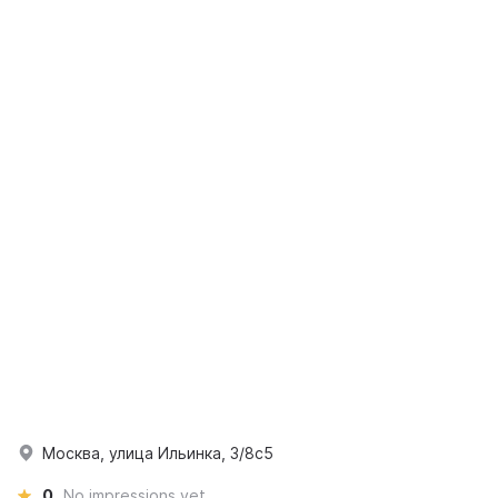
Москва, улица Ильинка, 3/8с5
0
No impressions yet