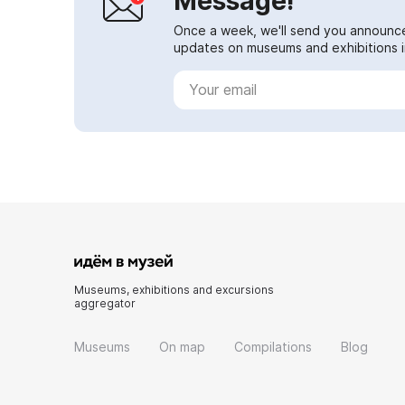
Message!
Once a week, we'll send you announc
updates on museums and exhibitions in
Museums, exhibitions and excursions
aggregator
Museums
On map
Compilations
Blog