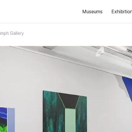
Museums
Exhibitio
umph Gallery