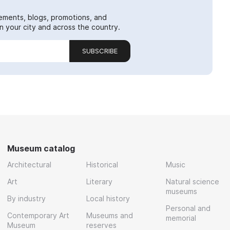
ements, blogs, promotions, and
 your city and across the country.
SUBSCRIBE
Museum catalog
Architectural
Historical
Music
Art
Literary
Natural science
museums
By industry
Local history
Personal and
Contemporary Art
Museums and
memorial
Museum
reserves