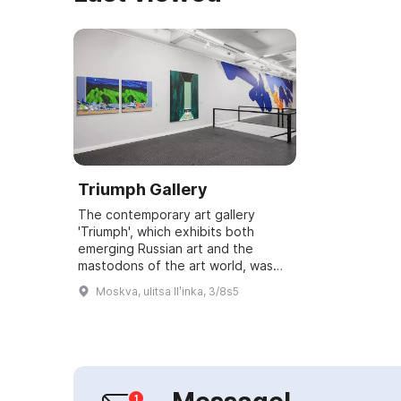
Triumph Gallery
The contemporary art gallery
'Triumph', which exhibits both
emerging Russian art and the
mastodons of the art world, was
founded by collector Emelyan
Moskva, ulitsa Ilʹinka, 3/8s5
Zakharov and art dealer Dmitry
Khankin in 2006. We...