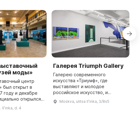
выставочный
Галерея Triumph Gallery
Г
узей моды»
О
Галерею современного
М
искусства «Триумф», где
тавочный центр
выставляют и молодое
 был открыт в
Г
российское искусство, и
7 году и декабре
н
мастодонтов арт-мира, основали
ициально открылся в
в
Moskva, ulitsa Ilʹinka, 3/8s5
коллекционер Емельян Захаров и
ре. Это первый
с
 Ilʹinka, d. 4
арт-дилер Дмитрий Ханкин в
ии, который
п
2006 году. Здесь выст ...
зучением и
г
популяризацие ...
в