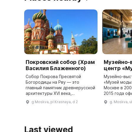
Покровский собор (Храм
Музейно-
Василия Блаженного)
центр «М
Собор Покрова Пресвятой
Музейно-выс
Богородицы на Рву — это
«Музей моды»
главный памятник древнерусской
Москве в 200
архитектуры XVI века,
2015 года оф
представляющий историю
Гостином дво
g Moskva, pl Krasnaya, d 2
g. Moskva, ul.
России и её духовное наследие.
музей в Росс
Он представляет собой
занимается и
поистине уникальный пам ...
Last viewed