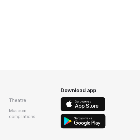
Download app
Theatre
Museum
compilations