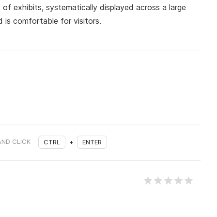
f exhibits, systematically displayed across a large
is comfortable for visitors.
AND CLICK
CTRL
+
ENTER