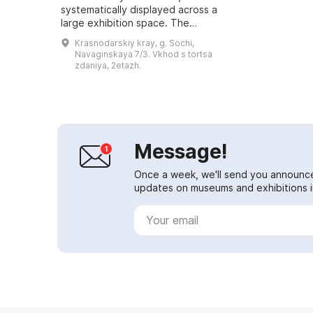
systematically displayed across a
large exhibition space. The
museum is not cramped and is
Krasnodarskiy kray, g. Sochi,
comfortable for visitors....
Navaginskaya 7/3. Vkhod s tortsa
zdaniya, 2etazh.
Message!
Once a week, we'll send you announc
updates on museums and exhibitions in