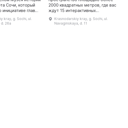
р
та Сочи, который
2000 квадратных метров, где вас
б
о инициативе главы
ждут 15 интерактивных
В
 Пахомова. 8 июня
пространств, мировые
 kray, g. Sochi, ul.
Krasnodarskiy kray, g. Sochi, ul.
ла проведена
инсталляции и самые
 d. 26a
Navaginskaya, d. 11
торжественная церемония от ...
современные технологии. Этот
технологичный парк ...