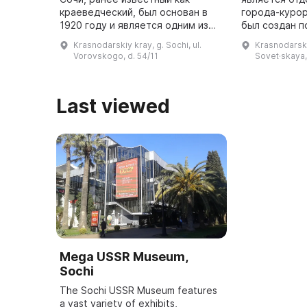
краеведческий, был основан в
города-курор
1920 году и является одним из
был создан п
старейших учреждений культуры
города А. Н.
Krasnodarskiy kray, g. Sochi, ul.
Krasnodarskiy
города. В этом музее хранится
2010 года бы
Vorovskogo, d. 54/11
Sovet·skaya,
коллекция Сочинского отдел ...
Last viewed
Mega USSR Museum,
Sochi
The Sochi USSR Museum features
a vast variety of exhibits,