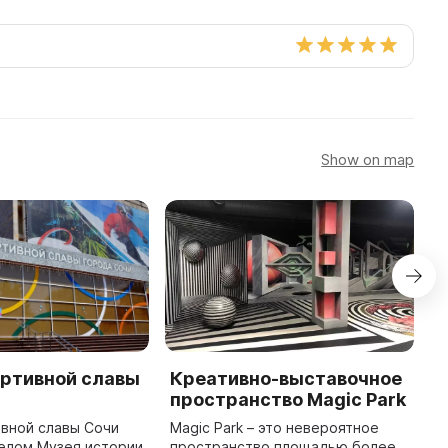
Show on map
ортивной славы
Креативно-выставочное
М
пространство Magic Park
С
о
вной славы Сочи
Magic Park – это невероятное
р
делом Музея истории
пространство площадью более