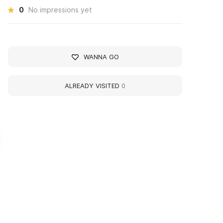
0
No impressions yet
WANNA GO
ALREADY VISITED
0
ега Музей СССР г.Сочи
Museum of the Histor
the City-Resort of So
очинский музей СССР
тличается огромным
The Museum of the History o
азнообразием экспонатов,
City-Resort of Sochi, formerl