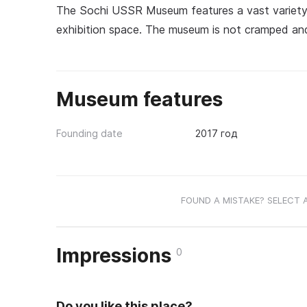
The Sochi USSR Museum features a vast variety o
exhibition space. The museum is not cramped and 
Museum features
Founding date
2017 год
FOUND A MISTAKE? SELECT 
Impressions
0
Do you like this place?